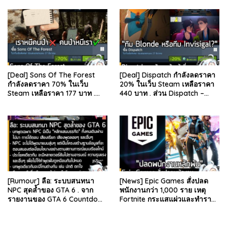
ของ Dr.Se…
Elliott นักว…
[Deal] Sons Of The Forest
[Deal] Dispatch กำลังลดราคา
กำลังลดราคา 70% ในเว็บ
20% ในเว็บ Steam เหลือราคา
Steam เหลือราคา 177 บาท .
440 บาท . ส่วน Dispatch –
ส่วน The Forest ภาคแรก ลด
Digital Deluxe Edition ลด 20%
78% เหลือ 63.53 บา…
เหลือ 583…
[Rumour] ลือ: ระบบสนทนา
[News] Epic Games สั่งปลด
NPC สุดล้ำของ GTA 6 . จาก
พนักงานกว่า 1,000 ราย เหตุ
รายงานของ GTA 6 Countdown
Fortnite กระแสแผ่วและทำราย
ระบุว่า Grand Theft Auto 6
ได้ลดลง . Epic Games บริษัท
ภาคหลักลำดับที่ 6…
ยักษ์ใหญ่ผู้สร้…