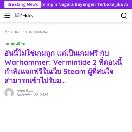
Langsung
 Pembantu Pemimpin Negara Bayangan Terbuka jika Ada Toko
Breaking News
ke
konten
Beranda
เกมยอดนิยม
เกมยอดนิยม
อันนี้ไม่ใช่เกมถูก แต่เป็นเกมฟรี กับ
Warhammer: Vermintide 2 ที่ตอนนี้
กำลังแจกฟรีในเว็บ Steam ผู้ที่สนใจ
สามารถเข้าไปรับม…
Adun Gala
November 22, 2025