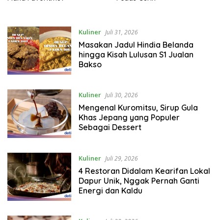
Kuliner
Juli 31, 2026
Masakan Jadul Hindia Belanda
hingga Kisah Lulusan S1 Jualan
Bakso
Kuliner
Juli 30, 2026
Mengenal Kuromitsu, Sirup Gula
Khas Jepang yang Populer
Sebagai Dessert
Kuliner
Juli 29, 2026
4 Restoran Didalam Kearifan Lokal
Dapur Unik, Nggak Pernah Ganti
Energi dan Kaldu