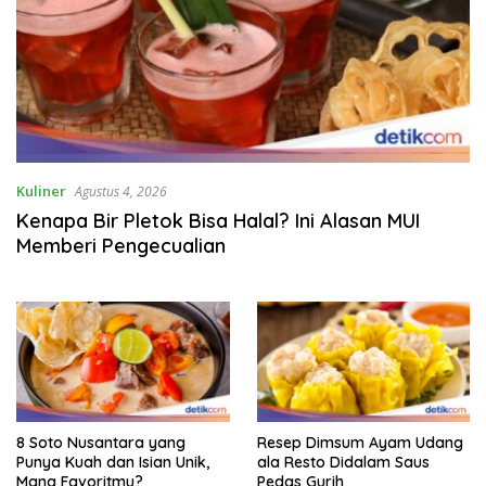
Kuliner
Agustus 4, 2026
Kenapa Bir Pletok Bisa Halal? Ini Alasan MUI
Memberi Pengecualian
8 Soto Nusantara yang
Resep Dimsum Ayam Udang
Punya Kuah dan Isian Unik,
ala Resto Didalam Saus
Mana Favoritmu?
Pedas Gurih