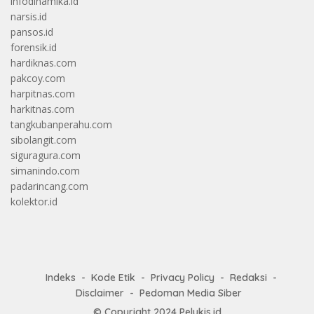
infodinamika.id
narsis.id
pansos.id
forensik.id
hardiknas.com
pakcoy.com
harpitnas.com
harkitnas.com
tangkubanperahu.com
sibolangit.com
siguragura.com
simanindo.com
padarincang.com
kolektor.id
Indeks
Kode Etik
Privacy Policy
Redaksi
Disclaimer
Pedoman Media Siber
© Copyright 2024
Pelukis.id