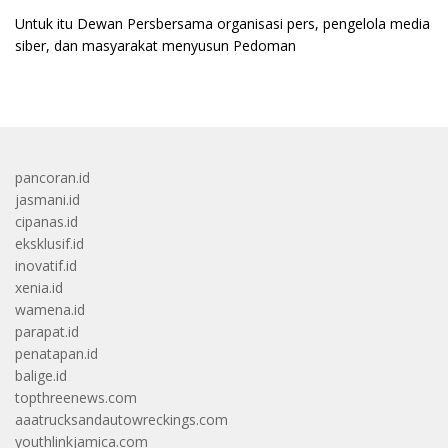
Untuk itu Dewan Persbersama organisasi pers, pengelola media
siber, dan masyarakat menyusun Pedoman
pancoran.id
jasmani.id
cipanas.id
eksklusif.id
inovatif.id
xenia.id
wamena.id
parapat.id
penatapan.id
balige.id
topthreenews.com
aaatrucksandautowreckings.com
youthlinkjamica.com