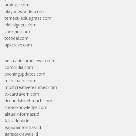
arbirate.com
playoutworlder.com
temeculabluegrass.com
eldesigners.com
cheklani.com
totodal.com
apkcrave.com
bestcarinsurancewsa.com
complidia.com
eveningupdates.com
mcochacks.com
mostcreativeresumes.com
oxcarttavern.com
riceandshinebrunch.com
shoesknowledge.com
aktualinformasi.id
faktadunia.id
gapurainformasi.id
gariscakrawala.id