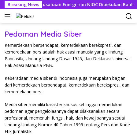
Langsung
riliun, Rekening Perusahaan Energi Iran NIOC Dibekukan Bank Ne
Breaking News
ke
konten
Pedoman Media Siber
Kemerdekaan berpendapat, kemerdekaan berekspresi, dan
kemerdekaan pers adalah hak asasi manusia yang dilindungi
Pancasila, Undang-Undang Dasar 1945, dan Deklarasi Universal
Hak Asasi Manusia PBB.
Keberadaan media siber di Indonesia juga merupakan bagian
dari kemerdekaan berpendapat, kemerdekaan berekspresi, dan
kemerdekaan pers.
Media siber memiliki karakter khusus sehingga memerlukan
pedoman agar pengelolaannya dapat dilaksanakan secara
profesional, memenuhi fungsi, hak, dan kewajibannya sesuai
Undang-Undang Nomor 40 Tahun 1999 tentang Pers dan Kode
Etik Jurnalistik.