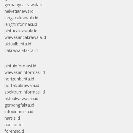
gerbangcakrawala.id
helvetianews.id
langitcakrawala.id
langitinformasi.id
pintucakrawala.id
wawasancakrawala.id
aktualberita.id
cakrawalafakta.id
pintuinformasi.id
wawasaninformasi.id
horizonberita.id
portalcakrawala.id
spektruminformasi.id
aktualwawasan.id
gerbangfakta.id
infodinamika.id
narsis.id
pansos.id
forensik.id