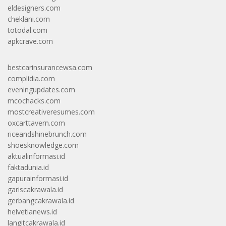
eldesigners.com
cheklani.com
totodal.com
apkcrave.com
bestcarinsurancewsa.com
complidia.com
eveningupdates.com
mcochacks.com
mostcreativeresumes.com
oxcarttavern.com
riceandshinebrunch.com
shoesknowledge.com
aktualinformasi.id
faktadunia.id
gapurainformasi.id
gariscakrawala.id
gerbangcakrawala.id
helvetianews.id
langitcakrawala.id