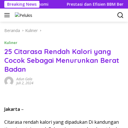
Langsung
tuk Ekonomi
Breaking News
Prestasi dan Efisien BBM Bersama Sebab It
ke
konten
Beranda
Kuliner
Kuliner
25 Citarasa Rendah Kalori yang
Cocok Sebagai Menurunkan Berat
Badan
Adun Gala
Juli 2, 2024
Jakarta
–
Citarasa rendah kalori yang dipadukan Di kandungan