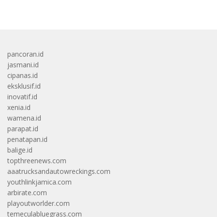
pancoran.id
jasmani.id
cipanas.id
eksklusif.id
inovatif.id
xenia.id
wamena.id
parapat.id
penatapan.id
balige.id
topthreenews.com
aaatrucksandautowreckings.com
youthlinkjamica.com
arbirate.com
playoutworlder.com
temeculabluegrass.com