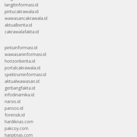
langitinformasi.id
pintucakrawala.id
wawasancakrawala.id
aktualberita.id
cakrawalafakta.id
pintuinformasi.id
wawasaninformasi.id
horizonberita.id
portalcakrawala.id
spektruminformasi.id
aktualwawasan.id
gerbangfakta.id
infodinamika.id
narsis.id
pansos.id
forensik.id
hardiknas.com
pakcoy.com
harpitnas.com