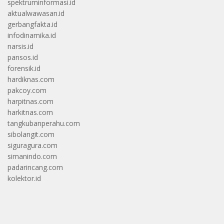
spektruminformasi.id
aktualwawasan.id
gerbangfakta.id
infodinamika.id
narsis.id
pansos.id
forensik.id
hardiknas.com
pakcoy.com
harpitnas.com
harkitnas.com
tangkubanperahu.com
sibolangit.com
siguragura.com
simanindo.com
padarincang.com
kolektor.id