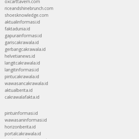
oxcarttavern.com
riceandshinebrunch.com
shoesknowledge.com
aktualinformasi.id
faktadunia.id
gapurainformasi.id
gariscakrawala.id
gerbangcakrawala.id
helvetianews.id
langitcakrawala.id
langitinformasi.id
pintucakrawala.id
wawasancakrawala.id
aktualberita.id
cakrawalafakta.id
pintuinformasi.id
wawasaninformasi.id
horizonberita.id
portalcakrawala.id