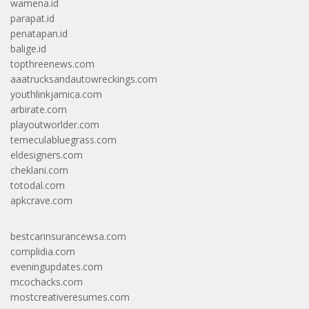
wamena.id
parapat.id
penatapan.id
balige.id
topthreenews.com
aaatrucksandautowreckings.com
youthlinkjamica.com
arbirate.com
playoutworlder.com
temeculabluegrass.com
eldesigners.com
cheklani.com
totodal.com
apkcrave.com
bestcarinsurancewsa.com
complidia.com
eveningupdates.com
mcochacks.com
mostcreativeresumes.com