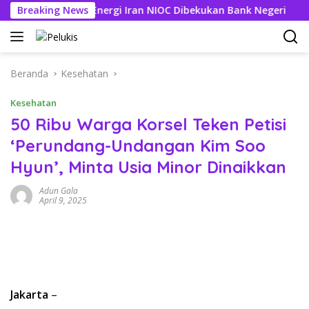
Langsung
ng Perusahaan Energi Iran NIOC Dibekukan Bank Negeri
Breaking News
3 
ke
konten
Beranda
Kesehatan
Kesehatan
50 Ribu Warga Korsel Teken Petisi
‘Perundang-Undangan Kim Soo
Hyun’, Minta Usia Minor Dinaikkan
Adun Gala
April 9, 2025
Jakarta
–