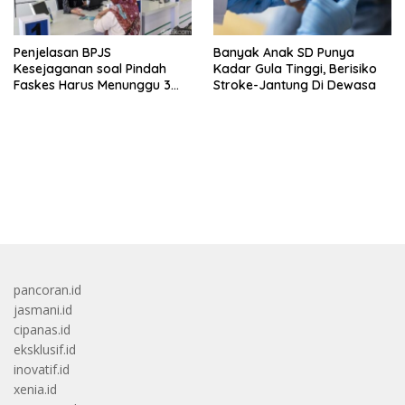
Penjelasan BPJS
Banyak Anak SD Punya
Kesejaganan soal Pindah
Kadar Gula Tinggi, Berisiko
Faskes Harus Menunggu 3
Stroke-Jantung Di Dewasa
Bulan
bandar besar starlight princess1000 bagi bonus
pancoran.id
jasmani.id
cipanas.id
eksklusif.id
inovatif.id
xenia.id