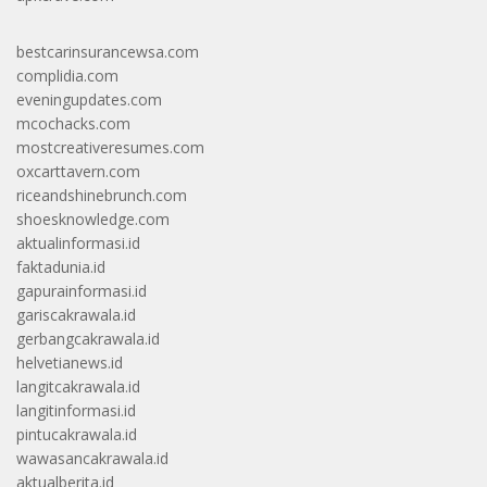
bestcarinsurancewsa.com
complidia.com
eveningupdates.com
mcochacks.com
mostcreativeresumes.com
oxcarttavern.com
riceandshinebrunch.com
shoesknowledge.com
aktualinformasi.id
faktadunia.id
gapurainformasi.id
gariscakrawala.id
gerbangcakrawala.id
helvetianews.id
langitcakrawala.id
langitinformasi.id
pintucakrawala.id
wawasancakrawala.id
aktualberita.id