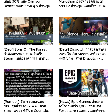
เกือบ 30% หลัง Crimson
Marathon อาจทำยอดขายได้
Desert ยอดขายทะลุ 3 ล้านชุด
ราว 1.2 ล้านชุด และเกือบ 70%
และรีวิวผู้เล่นดีขึ้น . จากรายงาน
มาจากบน Steam . คุณ Rhyss
ของ Dr.Se…
Elliott นักว…
[Deal] Sons Of The Forest
[Deal] Dispatch กำลังลดราคา
กำลังลดราคา 70% ในเว็บ
20% ในเว็บ Steam เหลือราคา
Steam เหลือราคา 177 บาท .
440 บาท . ส่วน Dispatch –
ส่วน The Forest ภาคแรก ลด
Digital Deluxe Edition ลด 20%
78% เหลือ 63.53 บา…
เหลือ 583…
[Rumour] ลือ: ระบบสนทนา
[News] Epic Games สั่งปลด
NPC สุดล้ำของ GTA 6 . จาก
พนักงานกว่า 1,000 ราย เหตุ
รายงานของ GTA 6 Countdown
Fortnite กระแสแผ่วและทำราย