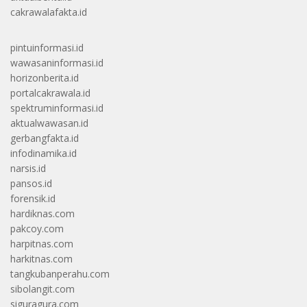
cakrawalafakta.id
pintuinformasi.id
wawasaninformasi.id
horizonberita.id
portalcakrawala.id
spektruminformasi.id
aktualwawasan.id
gerbangfakta.id
infodinamika.id
narsis.id
pansos.id
forensik.id
hardiknas.com
pakcoy.com
harpitnas.com
harkitnas.com
tangkubanperahu.com
sibolangit.com
siguragura.com