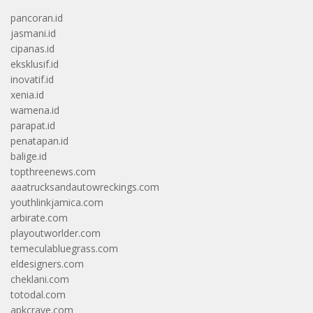
pancoran.id
jasmani.id
cipanas.id
eksklusif.id
inovatif.id
xenia.id
wamena.id
parapat.id
penatapan.id
balige.id
topthreenews.com
aaatrucksandautowreckings.com
youthlinkjamica.com
arbirate.com
playoutworlder.com
temeculabluegrass.com
eldesigners.com
cheklani.com
totodal.com
apkcrave.com