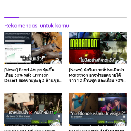
ระบุว่า Grand Theft Auto 6
ได้ลดลง . Epic Games บริษัท
ภาคหลักลำดับที่ 6…
ยักษ์ใหญ่ผู้สร้…
Rekomendasi untuk kamu
[News] Pearl Abyss หุ้นขึ้น
[News] นักวิเคราะห์ประเมินว่า
เกือบ 30% หลัง Crimson
Marathon อาจทำยอดขายได้
Desert ยอดขายทะลุ 3 ล้านชุด
ราว 1.2 ล้านชุด และเกือบ 70%
และรีวิวผู้เล่นดีขึ้น . จากรายงาน
มาจากบน Steam . คุณ Rhyss
ของ Dr.Se…
Elliott นักว…