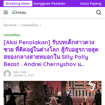
Langsung
k Boleh Ada Gangguan Pasokan
Breaking News
Isuzu Pajang Modifika
ke
konten
Beranda
เกมยอดนิยม
เกมยอดนิยม
[Aksi Penolakan] รับบทเด็กสาวดวง
ซวย ที่ติดอยู่ในต่างโลก สู้กับอสูรกายสุด
สยองกลางสายหมอกใน Silly Polly
Beast . Andrei Chernyshov แ…
Adun Gala
Oktober 6, 2025