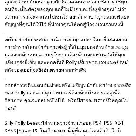
คุณจะได้พบกับเหล่าผู้อาศัยในดินแดนต่างโลก ซึ่งก็ไม่ใช่ทุก
คนที่จะเป็นศัตรูของคุณ แต่ก็ไม่มีใครเลยที่อยู่ข้างคุณ ไม่ว่า
สถานการณ์จะดำเนินไปเช่นไร อย่าลืมคำปฏิญาณและพันธะ
สัญญาที่คุณได้ให้ไว้ ที่นำพาคุณให้ตกสู่ห้วงเหวนรกแห่งนี้
.
เตรียมพบกับประสบการณ์การเล่นสุดแปลกใหม่ ที่ผสมผสาน
การสำรวจโลกเข้ากับการต่อสู้ ทั้งในมุมมองด้านข้างและมุม
มองจากด้านบน ความรู้โบราณต้องห้ามจะเสริมพลังให้คุณ
แข็งแกร่งยิ่งขึ้น และทุกครั้งที่ Polly เชี่ยวชาญเวทมนตร์ใหม่
พลังของเธอก็จะยิ่งอันตรายมากกว่าเดิม
.
ออกสำรวจดินแดนอันน่าสะพรึง เผชิญหน้ากับเงาร้ายจากอดีต
ของ Polly และควบคุมเวทมนตร์ต้องห้ามในการต่อสู้เพื่อ
อิสรภาพ คุณจะหลบหนีไปได้…หรือปีศาจจะพรากชีวิตคุณไป
ก่อน?
.
Silly Polly Beast มีกำหนดวางจำหน่ายบน PS4, PS5, XB1,
XBSX|S และ PC ในเดือน ต.ค. นี้ ผู้ที่เล่นเดโมแล้วติดใจ ก็