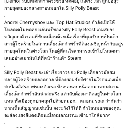
[Demo] รับบทเด็กสาวดวงซวย ที่ติดอยู่ในต่างโลก สู้กับอสูร
กายสุดสยองกลางสายหมอกใน Silly Polly Beast
.
Andrei Chernyshov และ Top Hat Studios กำลังเปิดให้
โหลดเดโมทดลองเล่นฟรีของ Silly Polly Beast เกมสยอง
ขวัญเอาตัวรอดที่ขับเคลื่อนด้วยเนื้อเรื่องที่คุณรับบทเป็นเด็ก
สาวผู้โชคร้ายในสถานเลี้ยงเด็กกำพร้าที่ต้องเผชิญหน้ากับอสูร
กายสุดโหดในต่างโลก โดยผู้ที่สนใจสามารถเข้าไปโหลดมา
เล่นอย่างเมามันได้ที่หน้าร้านค้า Steam
.
Silly Polly Beast จะเล่าเรื่องราวของ Polly เด็กสาวมัธยม
ปลายผู้โชคร้ายตลอดกาล ที่ต้องยอมรับปีศาจในใจตนเองเพื่อ
ปกป้องอิสรภาพของตัวเธอ ซึ่งเธอหลบหนีออกมาจากสถาน
เลี้ยงเด็กกำพร้าอันน่าสะพรึง แต่กลับต้องมาติดอยู่ในต่างโลก
แทน ทั้งเมืองถูกปกคลุมไปด้วยหมอก… หมอกมรณะ ว่ากันว่า
หากเห็นสัญญาณเช่นนั้น จงระวังไว้ให้ดี กำไลหมอกของคุณ
จะส่องแสงสีแดงเตือนเมื่อหมอกมรณะเข้ามาใกล้มากๆ
.