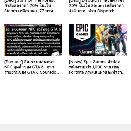
[Deal] Sons Of The Forest
[Deal] Dispatch กำลังลดราคา
กำลังลดราคา 70% ในเว็บ
20% ในเว็บ Steam เหลือราคา
Steam เหลือราคา 177 บาท .
440 บาท . ส่วน Dispatch –
ส่วน The Forest ภาคแรก ลด
Digital Deluxe Edition ลด 20%
78% เหลือ 63.53 บา…
เหลือ 583…
[Rumour] ลือ: ระบบสนทนา
[News] Epic Games สั่งปลด
NPC สุดล้ำของ GTA 6 . จาก
พนักงานกว่า 1,000 ราย เหตุ
รายงานของ GTA 6 Countdown
Fortnite กระแสแผ่วและทำราย
ระบุว่า Grand Theft Auto 6
ได้ลดลง . Epic Games บริษัท
ภาคหลักลำดับที่ 6…
ยักษ์ใหญ่ผู้สร้…
bandar besar starlight princess1000 bagi bonus