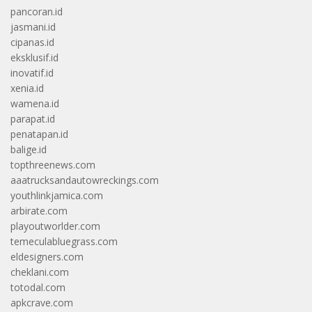
pancoran.id
jasmani.id
cipanas.id
eksklusif.id
inovatif.id
xenia.id
wamena.id
parapat.id
penatapan.id
balige.id
topthreenews.com
aaatrucksandautowreckings.com
youthlinkjamica.com
arbirate.com
playoutworlder.com
temeculabluegrass.com
eldesigners.com
cheklani.com
totodal.com
apkcrave.com