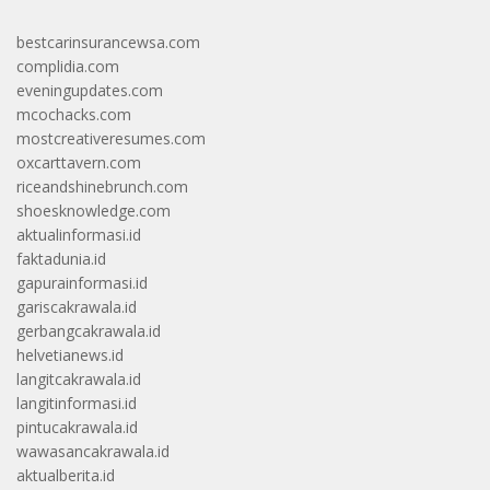
bestcarinsurancewsa.com
complidia.com
eveningupdates.com
mcochacks.com
mostcreativeresumes.com
oxcarttavern.com
riceandshinebrunch.com
shoesknowledge.com
aktualinformasi.id
faktadunia.id
gapurainformasi.id
gariscakrawala.id
gerbangcakrawala.id
helvetianews.id
langitcakrawala.id
langitinformasi.id
pintucakrawala.id
wawasancakrawala.id
aktualberita.id