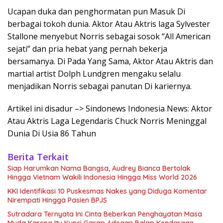
Ucapan duka dan penghormatan pun Masuk Di
berbagai tokoh dunia. Aktor Atau Aktris laga Sylvester
Stallone menyebut Norris sebagai sosok “All American
sejati” dan pria hebat yang pernah bekerja
bersamanya. Di Pada Yang Sama, Aktor Atau Aktris dan
martial artist Dolph Lundgren mengaku selalu
menjadikan Norris sebagai panutan Di kariernya.
Artikel ini disadur –> Sindonews Indonesia News: Aktor
Atau Aktris Laga Legendaris Chuck Norris Meninggal
Dunia Di Usia 86 Tahun
Berita Terkait
Siap Harumkan Nama Bangsa, Audrey Bianca Bertolak
Hingga Vietnam Wakili Indonesia Hingga Miss World 2026
KKI Identifikasi 10 Puskesmas Nakes yang Diduga Komentar
Nirempati Hingga Pasien BPJS
Sutradara Ternyata Ini Cinta Beberkan Penghayatan Masa
Muda Karena Itu Kunci Garap Adegan Balap Kendaraan