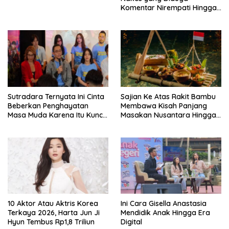
Komentar Nirempati Hingga
Pasien BPJS
Sutradara Ternyata Ini Cinta
Sajian Ke Atas Rakit Bambu
Beberkan Penghayatan
Membawa Kisah Panjang
Masa Muda Karena Itu Kunci
Masakan Nusantara Hingga
Garap Adegan Balap
Tatakan Makan
Kendaraan Bermotor Roda
Dua
10 Aktor Atau Aktris Korea
Ini Cara Gisella Anastasia
Terkaya 2026, Harta Jun Ji
Mendidik Anak Hingga Era
Hyun Tembus Rp1,8 Triliun
Digital