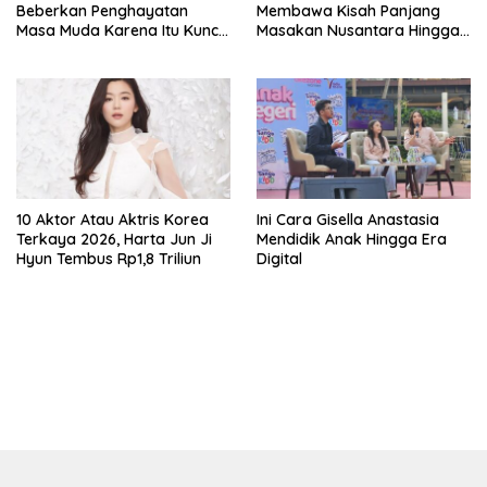
Beberkan Penghayatan
Membawa Kisah Panjang
Masa Muda Karena Itu Kunci
Masakan Nusantara Hingga
Garap Adegan Balap
Tatakan Makan
Kendaraan Bermotor Roda
Dua
10 Aktor Atau Aktris Korea
Ini Cara Gisella Anastasia
Terkaya 2026, Harta Jun Ji
Mendidik Anak Hingga Era
Hyun Tembus Rp1,8 Triliun
Digital
bandar besar starlight princess1000 bagi bonus