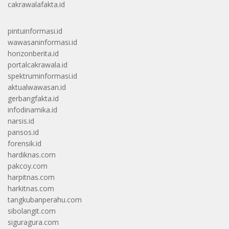
cakrawalafakta.id
pintuinformasi.id
wawasaninformasi.id
horizonberita.id
portalcakrawala.id
spektruminformasi.id
aktualwawasan.id
gerbangfakta.id
infodinamika.id
narsis.id
pansos.id
forensik.id
hardiknas.com
pakcoy.com
harpitnas.com
harkitnas.com
tangkubanperahu.com
sibolangit.com
siguragura.com