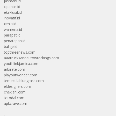
jasmani.id
cipanas.id
eksklusif.id
inovatif.id
xenia.id
wamena.id
parapat.id
penatapan.id
balige.id
topthreenews.com
aaatrucksandautowreckings.com
youthlinkjamica.com
arbirate.com
playoutworlder.com
temeculabluegrass.com
eldesigners.com
cheklani.com
totodal.com
apkcrave.com