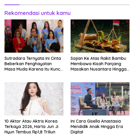
Rekomendasi untuk kamu
Sutradara Ternyata Ini Cinta
Sajian Ke Atas Rakit Bambu
Beberkan Penghayatan
Membawa Kisah Panjang
Masa Muda Karena Itu Kunci
Masakan Nusantara Hingga
Garap Adegan Balap
Tatakan Makan
Kendaraan Bermotor Roda
Dua
10 Aktor Atau Aktris Korea
Ini Cara Gisella Anastasia
Terkaya 2026, Harta Jun Ji
Mendidik Anak Hingga Era
Hyun Tembus Rp1,8 Triliun
Digital