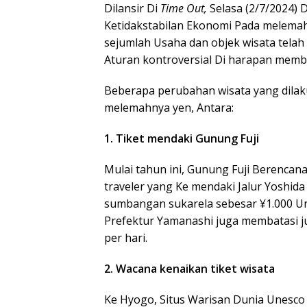
Dilansir Di
Time Out,
Selasa (2/7/2024)
Ketidakstabilan Ekonomi Pada melema
sejumlah Usaha dan objek wisata tela
Aturan kontroversial Di harapan membe
Beberapa perubahan wisata yang dila
melemahnya yen, Antara:
1. Tiket mendaki Gunung Fuji
Mulai tahun ini, Gunung Fuji Berenca
traveler yang Ke mendaki Jalur Yoshid
sumbangan sukarela sebesar ¥1.000 Un
Prefektur Yamanashi juga membatasi j
per hari.
2. Wacana kenaikan tiket wisata
Ke Hyogo, Situs Warisan Dunia Unesco 