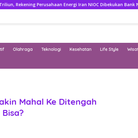
ng Perusahaan Energi Iran NIOC Dibekukan Bank Negeri
3
if
Olahraga
Teknologi
Kesehatan
Life Style
Wisa
band
akin Mahal Ke Ditengah
 Bisa?