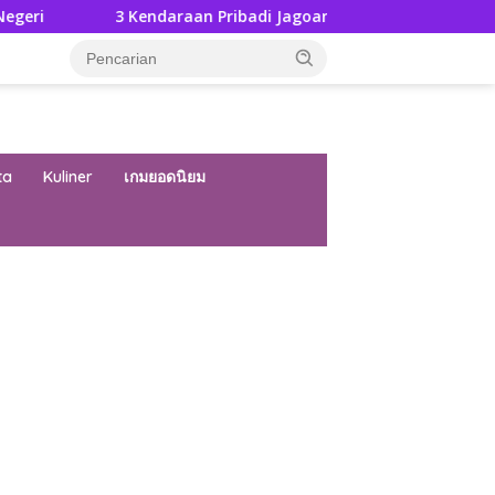
 Kendaraan Pribadi Jagoan Suzuki Bisa Dijajal Langsung Di GIIAS
ta
Kuliner
เกมยอดนิยม
ar besar starlight princess1000 bagi bonus