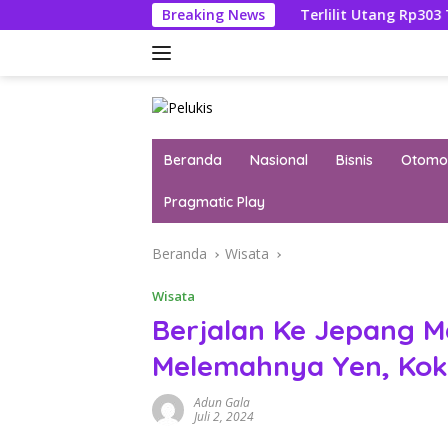
Langsung
Febrie Adriansyah
Breaking News
Terlilit Utang Rp303 Triliun, Rekeni
ke
konten
Beranda
Nasional
Bisnis
Otomot
Pragmatic Play
Beranda
Wisata
Wisata
Berjalan Ke Jepang M
Melemahnya Yen, Kok
Adun Gala
Juli 2, 2024