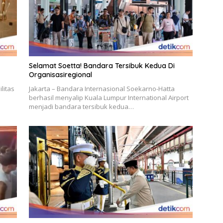
Selamat Soetta! Bandara Tersibuk Kedua Di
Organisasiregional
litas
Jakarta – Bandara Internasional Soekarno-Hatta
berhasil menyalip Kuala Lumpur International Airport
menjadi bandara tersibuk kedua…