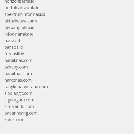
horizonberita.id
portalcakrawala.id
spektruminformasi.id
aktualwawasan.id
gerbangfakta.id
infodinamika.id
narsis.id
pansos.id
forensik.id
hardiknas.com
pakcoy.com
harpitnas.com
harkitnas.com
tangkubanperahu.com
sibolangit.com
siguragura.com
simanindo.com
padarincang.com
kolektor.id