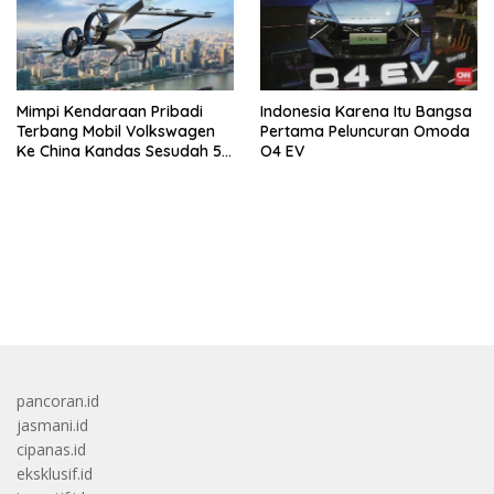
Mimpi Kendaraan Pribadi
Indonesia Karena Itu Bangsa
Terbang Mobil Volkswagen
Pertama Peluncuran Omoda
Ke China Kandas Sesudah 5
O4 EV
Tahun
bandar besar starlight princess1000 bagi bonus
pancoran.id
jasmani.id
cipanas.id
eksklusif.id