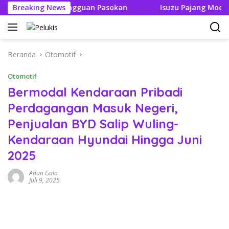
Langsung
leh Ada Gangguan Pasokan
Breaking News
Isuzu Pajang Modifikasi D-
ke
konten
Beranda
Otomotif
Otomotif
Bermodal Kendaraan Pribadi
Perdagangan Masuk Negeri,
Penjualan BYD Salip Wuling-
Kendaraan Hyundai Hingga Juni
2025
Adun Gala
Juli 9, 2025