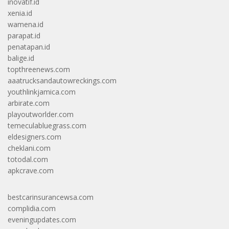
inovatif.id
xenia.id
wamena.id
parapat.id
penatapan.id
balige.id
topthreenews.com
aaatrucksandautowreckings.com
youthlinkjamica.com
arbirate.com
playoutworlder.com
temeculabluegrass.com
eldesigners.com
cheklani.com
totodal.com
apkcrave.com
bestcarinsurancewsa.com
complidia.com
eveningupdates.com