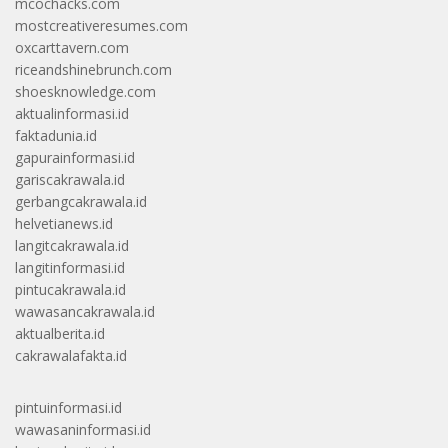
mcochacks.com
mostcreativeresumes.com
oxcarttavern.com
riceandshinebrunch.com
shoesknowledge.com
aktualinformasi.id
faktadunia.id
gapurainformasi.id
gariscakrawala.id
gerbangcakrawala.id
helvetianews.id
langitcakrawala.id
langitinformasi.id
pintucakrawala.id
wawasancakrawala.id
aktualberita.id
cakrawalafakta.id
pintuinformasi.id
wawasaninformasi.id