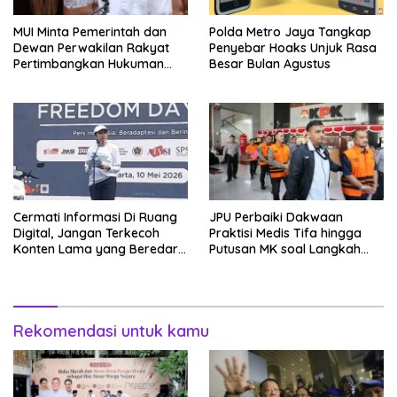
MUI Minta Pemerintah dan
Polda Metro Jaya Tangkap
Dewan Perwakilan Rakyat
Penyebar Hoaks Unjuk Rasa
Pertimbangkan Hukuman
Besar Bulan Agustus
Mati Bagi Koruptor
Cermati Informasi Di Ruang
JPU Perbaiki Dakwaan
Digital, Jangan Terkecoh
Praktisi Medis Tifa hingga
Konten Lama yang Beredar
Putusan MK soal Langkah
Kembali
MBG
Rekomendasi untuk kamu