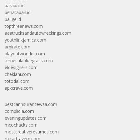
parapat.id
penatapan.id
balige.id
topthreenews.com
aaatrucksandautowreckings.com
youthlinkjamica.com
arbirate.com
playoutworlder.com
temeculabluegrass.com
eldesigners.com
cheklani.com
totodal.com
apkcrave.com
bestcarinsurancewsa.com
complidia.com
eveningupdates.com
mcochacks.com
mostcreativeresumes.com
oxcarttavern.com