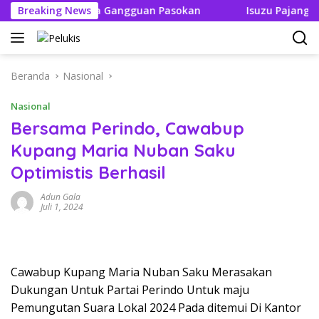
Langsung
Tak Boleh Ada Gangguan Pasokan
Breaking News
Isuzu Pajang Modifik
ke
konten
Beranda
Nasional
Nasional
Bersama Perindo, Cawabup
Kupang Maria Nuban Saku
Optimistis Berhasil
Adun Gala
Juli 1, 2024
Cawabup Kupang Maria Nuban Saku Merasakan
Dukungan Untuk Partai Perindo Untuk maju
Pemungutan Suara Lokal 2024 Pada ditemui Di Kantor