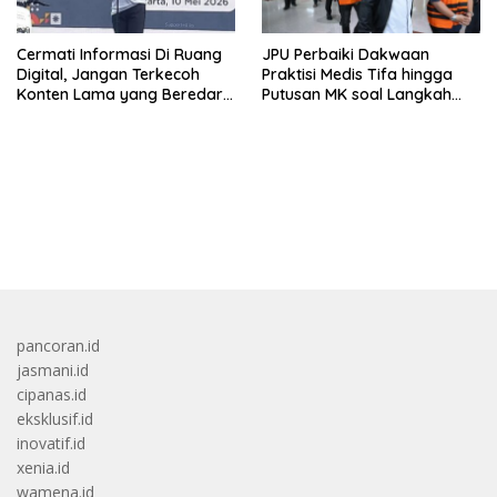
Cermati Informasi Di Ruang
JPU Perbaiki Dakwaan
Digital, Jangan Terkecoh
Praktisi Medis Tifa hingga
Konten Lama yang Beredar
Putusan MK soal Langkah
Kembali
MBG
bandar besar starlight princess1000 bagi bonus
pancoran.id
jasmani.id
cipanas.id
eksklusif.id
inovatif.id
xenia.id
wamena.id