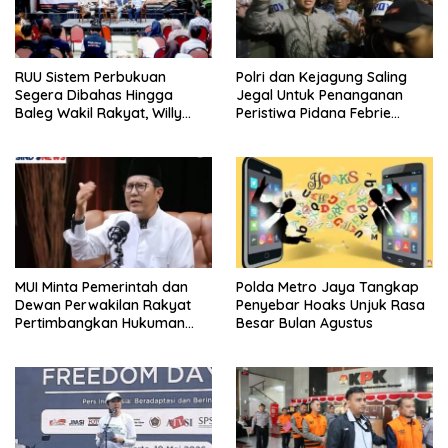
RUU Sistem Perbukuan
Polri dan Kejagung Saling
Segera Dibahas Hingga
Jegal Untuk Penanganan
Baleg Wakil Rakyat, Willy
Peristiwa Pidana Febrie
Aditya: Literatur Itu Konsumsi
Adriansyah
Otak
MUI Minta Pemerintah dan
Polda Metro Jaya Tangkap
Dewan Perwakilan Rakyat
Penyebar Hoaks Unjuk Rasa
Pertimbangkan Hukuman
Besar Bulan Agustus
Mati Bagi Koruptor