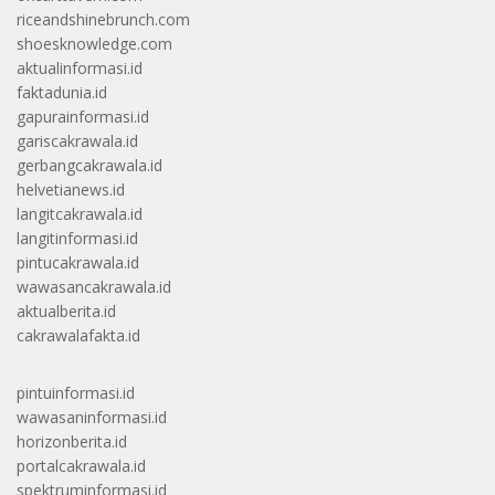
riceandshinebrunch.com
shoesknowledge.com
aktualinformasi.id
faktadunia.id
gapurainformasi.id
gariscakrawala.id
gerbangcakrawala.id
helvetianews.id
langitcakrawala.id
langitinformasi.id
pintucakrawala.id
wawasancakrawala.id
aktualberita.id
cakrawalafakta.id
pintuinformasi.id
wawasaninformasi.id
horizonberita.id
portalcakrawala.id
spektruminformasi.id