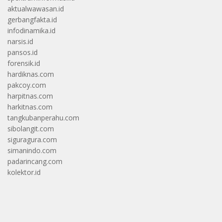
aktualwawasan.id
gerbangfakta.id
infodinamika.id
narsis.id
pansos.id
forensik.id
hardiknas.com
pakcoy.com
harpitnas.com
harkitnas.com
tangkubanperahu.com
sibolangit.com
siguragura.com
simanindo.com
padarincang.com
kolektor.id