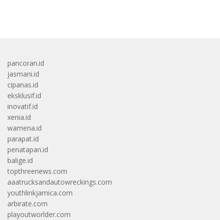
bandar besar starlight princess1000 bagi bonus
pancoran.id
jasmani.id
cipanas.id
eksklusif.id
inovatif.id
xenia.id
wamena.id
parapat.id
penatapan.id
balige.id
topthreenews.com
aaatrucksandautowreckings.com
youthlinkjamica.com
arbirate.com
playoutworlder.com