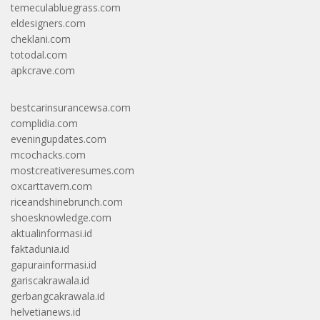
temeculabluegrass.com
eldesigners.com
cheklani.com
totodal.com
apkcrave.com
bestcarinsurancewsa.com
complidia.com
eveningupdates.com
mcochacks.com
mostcreativeresumes.com
oxcarttavern.com
riceandshinebrunch.com
shoesknowledge.com
aktualinformasi.id
faktadunia.id
gapurainformasi.id
gariscakrawala.id
gerbangcakrawala.id
helvetianews.id