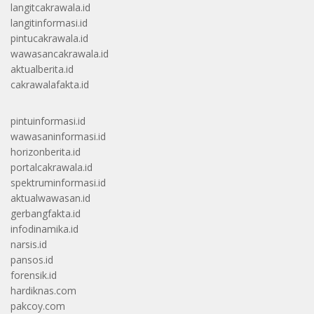
langitcakrawala.id
langitinformasi.id
pintucakrawala.id
wawasancakrawala.id
aktualberita.id
cakrawalafakta.id
pintuinformasi.id
wawasaninformasi.id
horizonberita.id
portalcakrawala.id
spektruminformasi.id
aktualwawasan.id
gerbangfakta.id
infodinamika.id
narsis.id
pansos.id
forensik.id
hardiknas.com
pakcoy.com