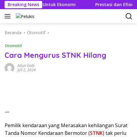
Langsung
k Berganda Untuk Ekonomi
Breaking News
Prestasi dan Efisien BBM Be
ke
konten
Beranda
Otomotif
Otomotif
Cara Mengurus STNK Hilang
Adun Gala
Juli 2, 2024
—
Pemilik kendaraan yang Merasakan kehilangan Surat
Tanda Nomor Kendaraan Bermotor (
STNK
) tak perlu