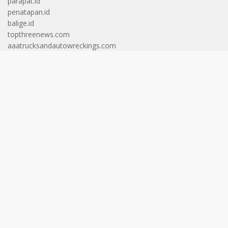
parapat.id
penatapan.id
balige.id
topthreenews.com
aaatrucksandautowreckings.com
youthlinkjamica.com
arbirate.com
playoutworlder.com
temeculabluegrass.com
eldesigners.com
cheklani.com
totodal.com
apkcrave.com
bestcarinsurancewsa.com
complidia.com
eveningupdates.com
mcochacks.com
mostcreativeresumes.com
oxcarttavern.com