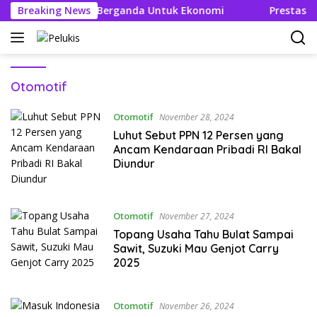
Langsung
 Ciptakan Efek Berganda Untuk Ekonomi
Breaking News
Prestasi dan 
ke
konten
Otomotif
Otomotif
November 28, 2024
Luhut Sebut PPN 12 Persen yang
Ancam Kendaraan Pribadi RI Bakal
Diundur
Otomotif
November 27, 2024
Topang Usaha Tahu Bulat Sampai
Sawit, Suzuki Mau Genjot Carry
2025
Otomotif
November 26, 2024