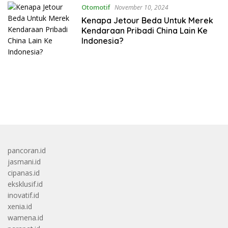
Otomotif
November 10, 2024
Kenapa Jetour Beda Untuk Merek
Kendaraan Pribadi China Lain Ke
Indonesia?
bandar besar starlight princess1000 bagi bonus
pancoran.id
jasmani.id
cipanas.id
eksklusif.id
inovatif.id
xenia.id
wamena.id