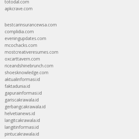
totodal.com
apkcrave.com
bestcarinsurancewsa.com
complidia.com
eveningupdates.com
mcochacks.com
mostcreativeresumes.com
oxcarttavern.com
riceandshinebrunch.com
shoesknowledge.com
aktualinformasi.id
faktadunia.id
gapurainformasi.id
gariscakrawala.id
gerbangcakrawala.id
helvetianews.id
langitcakrawala.id
langitinformasi.id
pintucakrawala.id