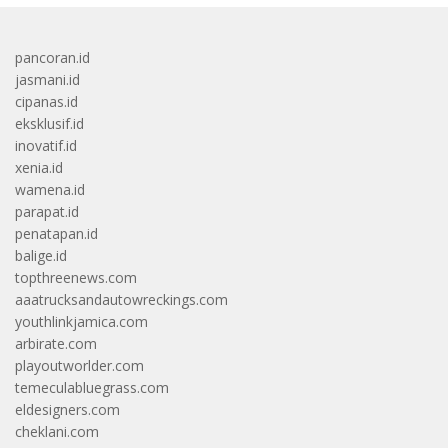
pancoran.id
jasmani.id
cipanas.id
eksklusif.id
inovatif.id
xenia.id
wamena.id
parapat.id
penatapan.id
balige.id
topthreenews.com
aaatrucksandautowreckings.com
youthlinkjamica.com
arbirate.com
playoutworlder.com
temeculabluegrass.com
eldesigners.com
cheklani.com