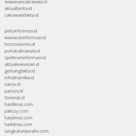
wawasancakrawala.id
aktualberita.id
cakrawalafakta.id
pintuinformasi.id
wawasaninformasi.id
horizonberita.id
portalcakrawala.id
spektruminformasi.id
aktualwawasan.id
gerbangfakta.id
infodinamika.id
narsis.id
pansos.id
forensik.id
hardiknas.com
pakcoy.com
harpitnas.com
harkitnas.com
tangkubanperahu.com