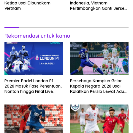
Ketiga usai Dibungkam
Indonesia, Vietnam
Vietnam
Pertimbangkan Ganti Jersey
Hingga Warna Putih
Rekomendasi untuk kamu
Premier Padel London P1
Persebaya Kampiun Gelar
2026 Masuk Fase Penentuan,
Kepala Negara 2026 usai
Nonton hingga Final Live
Kalahkan Persib Lewat Adu
Pemutaran Online Di VISION+
Pembatasan