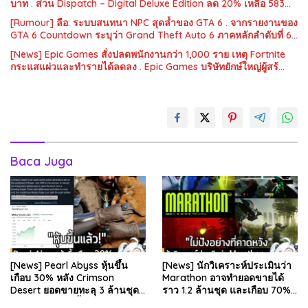
บาท . ส่วน Dispatch – Digital Deluxe Edition ลด 20% เหลือ 583…
[Rumour] ลือ: ระบบสนทนา NPC สุดล้ำของ GTA 6 . จากรายงานของ
GTA 6 Countdown ระบุว่า Grand Theft Auto 6 ภาคหลักลำดับที่ 6…
[News] Epic Games สั่งปลดพนักงานกว่า 1,000 ราย เหตุ Fortnite
กระแสแผ่วและทำรายได้ลดลง . Epic Games บริษัทยักษ์ใหญ่ผู้สร้…
Baca Juga
[News] Pearl Abyss หุ้นขึ้น
[News] นักวิเคราะห์ประเมินว่า
เกือบ 30% หลัง Crimson
Marathon อาจทำยอดขายได้
Desert ยอดขายทะลุ 3 ล้านชุด
ราว 1.2 ล้านชุด และเกือบ 70%
และรีวิวผู้เล่นดีขึ้น . จากรายงาน
มาจากบน Steam . คุณ Rhyss