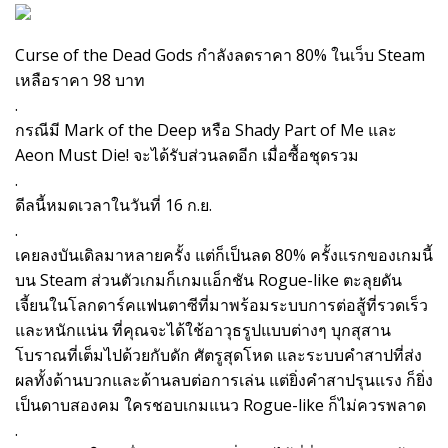
Curse of the Dead Gods กำลังลดราคา 80% ในเว็บ Steam
เหลือราคา 98 บาท
.
กรณีมี Mark of the Deep หรือ Shady Part of Me และ
Aeon Must Die! จะได้รับส่วนลดอีก เมื่อซื้อชุดรวม
.
ดีลนี้หมดเวลาในวันที่ 16 ก.ย.
.
เคยลงบันเดิลมาหลายครั้ง แต่ก็เป็นลด 80% ครั้งแรกของเกมนี้
บน Steam ส่วนตัวเกมก็เกมแอ็กชัน Rogue-like ตะลุยดัน
เจี้ยนในโลกดาร์คแฟนตาซีที่มาพร้อมระบบการต่อสู้ที่รวดเร็ว
และหนักแน่น ที่คุณจะได้ใช้อาวุธรูปแบบต่างๆ บุกสุสาน
โบราณที่เต็มไปด้วยกับดัก ศัตรูสุดโหด และระบบคำสาปที่ส่ง
ผลทั้งด้านบวกและด้านลบต่อการเล่น แต่ยิ่งคำสาปรุนแรง ก็ยิ่ง
เป็นดาบสองคม ใครชอบเกมแนว Rogue-like ก็ไม่ควรพลาด
.