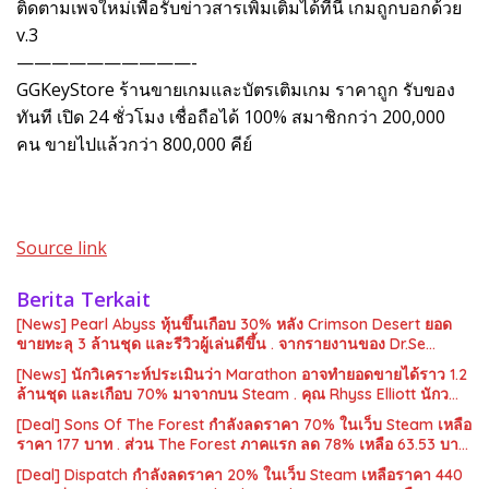
ติดตามเพจใหม่เพื่อรับข่าวสารเพิ่มเติมได้ที่นี่ เกมถูกบอกด้วย
v.3
——————————-
GGKeyStore ร้านขายเกมและบัตรเติมเกม ราคาถูก รับของ
ทันที เปิด 24 ชั่วโมง เชื่อถือได้ 100% สมาชิกกว่า 200,000
คน ขายไปแล้วกว่า 800,000 คีย์
Source link
Berita Terkait
[News] Pearl Abyss หุ้นขึ้นเกือบ 30% หลัง Crimson Desert ยอด
ขายทะลุ 3 ล้านชุด และรีวิวผู้เล่นดีขึ้น . จากรายงานของ Dr.Se…
[News] นักวิเคราะห์ประเมินว่า Marathon อาจทำยอดขายได้ราว 1.2
ล้านชุด และเกือบ 70% มาจากบน Steam . คุณ Rhyss Elliott นักว…
[Deal] Sons Of The Forest กำลังลดราคา 70% ในเว็บ Steam เหลือ
ราคา 177 บาท . ส่วน The Forest ภาคแรก ลด 78% เหลือ 63.53 บา…
[Deal] Dispatch กำลังลดราคา 20% ในเว็บ Steam เหลือราคา 440