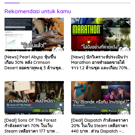
Rekomendasi untuk kamu
[News] Pearl Abyss หุ้นขึ้น
[News] นักวิเคราะห์ประเมินว่า
เกือบ 30% หลัง Crimson
Marathon อาจทำยอดขายได้
Desert ยอดขายทะลุ 3 ล้านชุด
ราว 1.2 ล้านชุด และเกือบ 70%
และรีวิวผู้เล่นดีขึ้น . จากรายงาน
มาจากบน Steam . คุณ Rhyss
ของ Dr.Se…
Elliott นักว…
[Deal] Sons Of The Forest
[Deal] Dispatch กำลังลดราคา
กำลังลดราคา 70% ในเว็บ
20% ในเว็บ Steam เหลือราคา
Steam เหลือราคา 177 บาท .
440 บาท . ส่วน Dispatch –