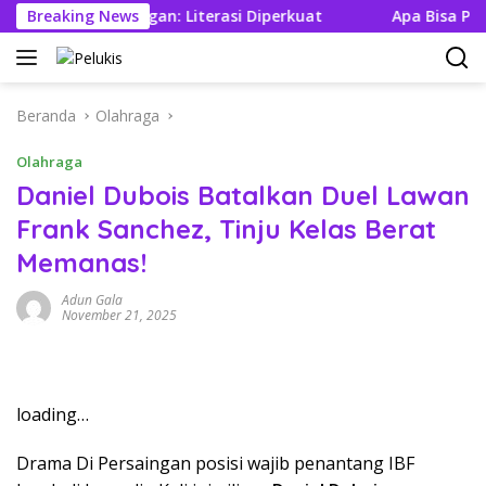
Langsung
Jamin Tabungan: Literasi Diperkuat
Breaking News
Apa Bisa Pabrik To
ke
konten
Beranda
Olahraga
Olahraga
Daniel Dubois Batalkan Duel Lawan
Frank Sanchez, Tinju Kelas Berat
Memanas!
Adun Gala
November 21, 2025
loading…
Drama Di Persaingan posisi wajib penantang IBF