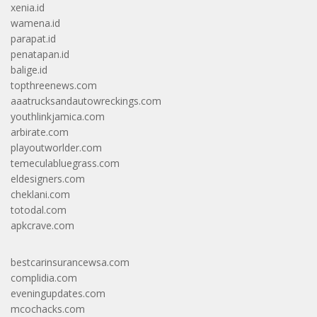
xenia.id
wamena.id
parapat.id
penatapan.id
balige.id
topthreenews.com
aaatrucksandautowreckings.com
youthlinkjamica.com
arbirate.com
playoutworlder.com
temeculabluegrass.com
eldesigners.com
cheklani.com
totodal.com
apkcrave.com
bestcarinsurancewsa.com
complidia.com
eveningupdates.com
mcochacks.com