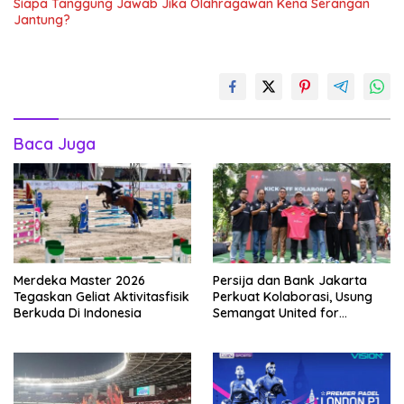
Siapa Tanggung Jawab Jika Olahragawan Kena Serangan
Jantung?
Baca Juga
Merdeka Master 2026
Persija dan Bank Jakarta
Tegaskan Geliat Aktivitasfisik
Perkuat Kolaborasi, Usung
Berkuda Di Indonesia
Semangat United for
Jakarta Bangun Ekosistem
Digital