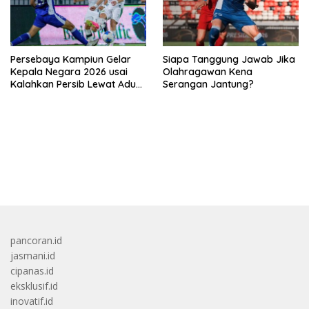
Persebaya Kampiun Gelar
Siapa Tanggung Jawab Jika
Kepala Negara 2026 usai
Olahragawan Kena
Kalahkan Persib Lewat Adu
Serangan Jantung?
Pembatasan
bandar besar starlight princess1000 bagi bonus
pancoran.id
jasmani.id
cipanas.id
eksklusif.id
inovatif.id