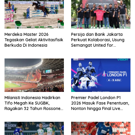
Merdeka Master 2026
Persija dan Bank Jakarta
Tegaskan Geliat Aktivitasfisik
Perkuat Kolaborasi, Usung
Berkuda Di Indonesia
Semangat United for
Jakarta Bangun Ekosistem
Digital
Milanisti Indonesia Hadirkan
Premier Padel London P1
Tifo Megah Ke SUGBK,
2026 Masuk Fase Penentuan,
Rayakan 32 Tahun Rossoneri
Nonton hingga Final Live
Kembali Hingga Tanah Air
Pemutaran Online Di VISION+