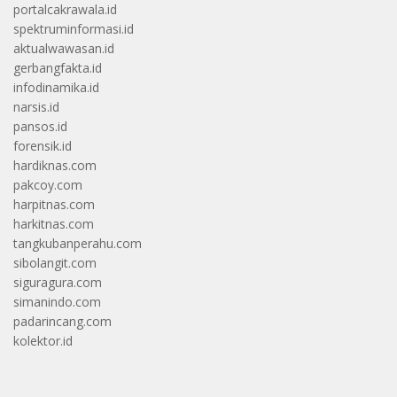
portalcakrawala.id
spektruminformasi.id
aktualwawasan.id
gerbangfakta.id
infodinamika.id
narsis.id
pansos.id
forensik.id
hardiknas.com
pakcoy.com
harpitnas.com
harkitnas.com
tangkubanperahu.com
sibolangit.com
siguragura.com
simanindo.com
padarincang.com
kolektor.id