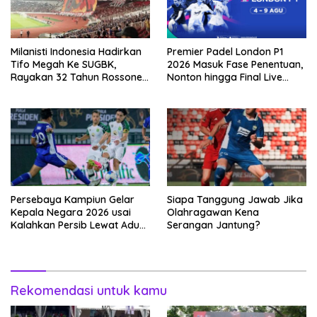
Milanisti Indonesia Hadirkan
Premier Padel London P1
Tifo Megah Ke SUGBK,
2026 Masuk Fase Penentuan,
Rayakan 32 Tahun Rossoneri
Nonton hingga Final Live
Kembali Hingga Tanah Air
Pemutaran Online Di VISION+
Persebaya Kampiun Gelar
Siapa Tanggung Jawab Jika
Kepala Negara 2026 usai
Olahragawan Kena
Kalahkan Persib Lewat Adu
Serangan Jantung?
Pembatasan
Rekomendasi untuk kamu