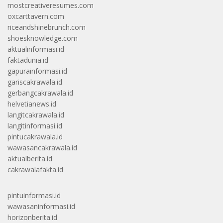
mostcreativeresumes.com
oxcarttavern.com
riceandshinebrunch.com
shoesknowledge.com
aktualinformasi.id
faktadunia.id
gapurainformasi.id
gariscakrawala.id
gerbangcakrawala.id
helvetianews.id
langitcakrawala.id
langitinformasi.id
pintucakrawala.id
wawasancakrawala.id
aktualberita.id
cakrawalafakta.id
pintuinformasi.id
wawasaninformasi.id
horizonberita.id