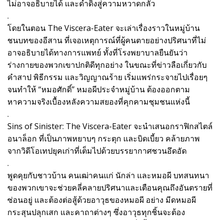
ไม่อาจอธิบายได้ และดำดิ่งสู่ความหวาดกลัว
.
โดยในตอน The Viscera-Eater จะเล่าเรื่องราวในหมู่บ้าน
ชนบทของอีสาน ที่เจอเหตุการณ์ที่ผู้คนตายอย่างปริศนาที่ไม่
อาจอธิบายได้ทางการแพทย์ ทั้งที่โรงพยาบาลยืนยันว่า
ร่างกายของพวกเขาปกติดีทุกอย่าง ในขณะที่ข่าวลือเกี่ยวกับ
คำสาป พิธีกรรม และวิญญาณร้าย เริ่มแพร่กระจายไปเรื่อยๆ
จนทำให้ “หมอศักดิ์” หมอผีประจำหมู่บ้าน ต้องออกตาม
หาความจริงเบื้องหลังความสยองที่คุกคามชุมชนแห่งนี้
.
Sins of Sinister: The Viscera-Eater จะนำเสนอกราฟิกสไตล์
อนาล็อก ที่เป็นภาพหยาบๆ กระตุก และบิดเบี้ยว คล้ายภาพ
จากวิดีโอเทปยุคเก่าที่เต็มไปด้วยบรรยากาศชวนอึดอัด
.
พูดคุยกับชาวบ้าน คนเฒ่าคนแก่ นักล่า และหมอผี บทสนทนา
ของพวกเขาจะช่วยคลี่คลายปริศนาและเตือนคุณถึงอันตรายที่
ซ่อนอยู่ และต้องต่อสู้ด้วยอาวุธของหมอผี อย่าง มีดหมอผี
กระสุนปลุกเสก และคาถาต่างๆ ซึ่งอาวุธทุกชิ้นจะต้อง