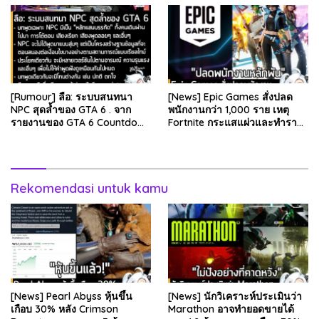
[Rumour] ลือ: ระบบสนทนา
[News] Epic Games สั่งปลด
NPC สุดล้ำของ GTA 6 . จาก
พนักงานกว่า 1,000 ราย เหตุ
รายงานของ GTA 6 Countdown
Fortnite กระแสแผ่วและทำราย
ระบุว่า Grand Theft Auto 6
ได้ลดลง . Epic Games บริษัท
ภาคหลักลำดับที่ 6…
ยักษ์ใหญ่ผู้สร้…
Rekomendasi untuk kamu
[News] Pearl Abyss หุ้นขึ้น
[News] นักวิเคราะห์ประเมินว่า
เกือบ 30% หลัง Crimson
Marathon อาจทำยอดขายได้