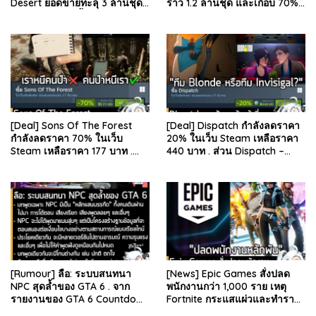
Desert ยอดขายทะลุ 3 ล้านชุด
ราว 1.2 ล้านชุด และเกือบ 70%
และรีวิวผู้เล่นดีขึ้น . จากรายงาน
มาจากบน Steam . คุณ Rhyss
ของ Dr.Se…
Elliott นักว…
[Deal] Sons Of The Forest
[Deal] Dispatch กำลังลดราคา
กำลังลดราคา 70% ในเว็บ
20% ในเว็บ Steam เหลือราคา
Steam เหลือราคา 177 บาท .
440 บาท . ส่วน Dispatch –
ส่วน The Forest ภาคแรก ลด
Digital Deluxe Edition ลด 20%
78% เหลือ 63.53 บา…
เหลือ 583…
[Rumour] ลือ: ระบบสนทนา
[News] Epic Games สั่งปลด
NPC สุดล้ำของ GTA 6 . จาก
พนักงานกว่า 1,000 ราย เหตุ
รายงานของ GTA 6 Countdown
Fortnite กระแสแผ่วและทำราย
ระบุว่า Grand Theft Auto 6
ได้ลดลง . Epic Games บริษัท