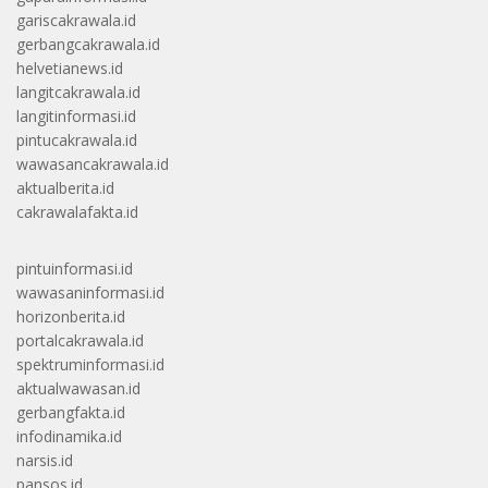
gariscakrawala.id
gerbangcakrawala.id
helvetianews.id
langitcakrawala.id
langitinformasi.id
pintucakrawala.id
wawasancakrawala.id
aktualberita.id
cakrawalafakta.id
pintuinformasi.id
wawasaninformasi.id
horizonberita.id
portalcakrawala.id
spektruminformasi.id
aktualwawasan.id
gerbangfakta.id
infodinamika.id
narsis.id
pansos.id