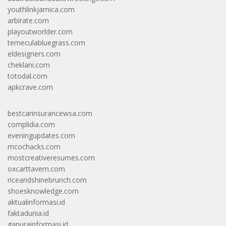
youthlinkjamica.com
arbirate.com
playoutworlder.com
temeculabluegrass.com
eldesigners.com
cheklani.com
totodal.com
apkcrave.com
bestcarinsurancewsa.com
complidia.com
eveningupdates.com
mcochacks.com
mostcreativeresumes.com
oxcarttavern.com
riceandshinebrunch.com
shoesknowledge.com
aktualinformasi.id
faktadunia.id
gapurainformasi.id