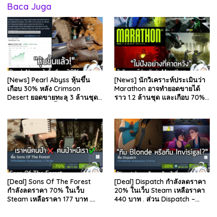
Baca Juga
[News] Pearl Abyss หุ้นขึ้น
[News] นักวิเคราะห์ประเมินว่า
เกือบ 30% หลัง Crimson
Marathon อาจทำยอดขายได้
Desert ยอดขายทะลุ 3 ล้านชุด
ราว 1.2 ล้านชุด และเกือบ 70%
และรีวิวผู้เล่นดีขึ้น . จากรายงาน
มาจากบน Steam . คุณ Rhyss
ของ Dr.Se…
Elliott นักว…
[Deal] Sons Of The Forest
[Deal] Dispatch กำลังลดราคา
กำลังลดราคา 70% ในเว็บ
20% ในเว็บ Steam เหลือราคา
Steam เหลือราคา 177 บาท .
440 บาท . ส่วน Dispatch –
ส่วน The Forest ภาคแรก ลด
Digital Deluxe Edition ลด 20%
78% เหลือ 63.53 บา…
เหลือ 583…