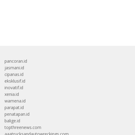
ภาคหลักลำดับที่ 6…
ยักษ์ใหญ่ผู้สร้…
bandar besar starlight princess1000 bagi bonus
pancoran.id
jasmani.id
cipanas.id
eksklusif.id
inovatif.id
xenia.id
wamena.id
parapat.id
penatapan.id
balige.id
topthreenews.com
aaatrucksandautowreckings.com