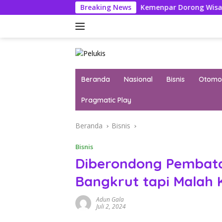
Langsung
s Ikuti Seleksi
Breaking News
Kemenpar Dorong Wisata Yacht Ciptak
ke
konten
Beranda
Nasional
Bisnis
Otomot
Pragmatic Play
Beranda
Bisnis
Bisnis
Diberondong Pembata
Bangkrut tapi Malah
Adun Gala
Juli 2, 2024