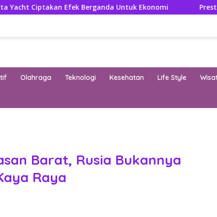
an Efek Berganda Untuk Ekonomi
Prestasi dan Efisien 
if
Olahraga
Teknologi
Kesehatan
Life Style
Wisa
band
san Barat, Rusia Bukannya
 Kaya Raya