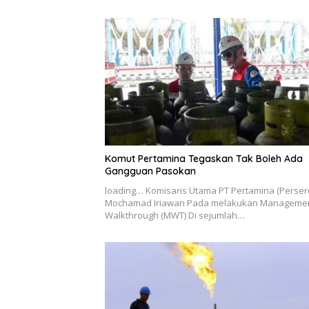
Komut Pertamina Tegaskan Tak Boleh Ada
Gangguan Pasokan
loading… Komisaris Utama PT Pertamina (Perser
Mochamad Iriawan Pada melakukan Manageme
Walkthrough (MWT) Di sejumlah…