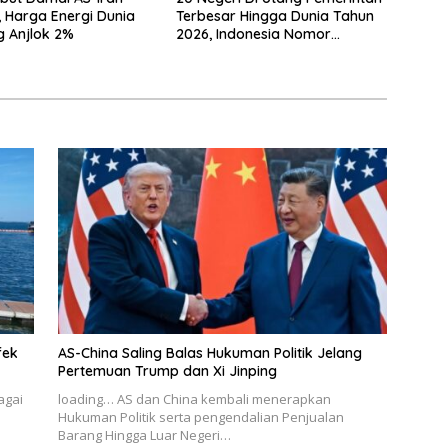
 Harga Energi Dunia
Terbesar Hingga Dunia Tahun
 Anjlok 2%
2026, Indonesia Nomor
Berapa?
fek
AS-China Saling Balas Hukuman Politik Jelang
Pertemuan Trump dan Xi Jinping
agai
loading… AS dan China kembali menerapkan
Hukuman Politik serta pengendalian Penjualan
Barang Hingga Luar Negeri…