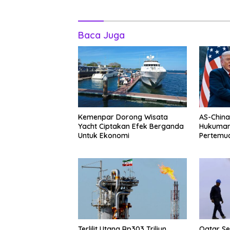
Baca Juga
Kemenpar Dorong Wisata
AS-China
Yacht Ciptakan Efek Berganda
Hukuman 
Untuk Ekonomi
Pertemu
Jinping
Terlilit Utang Rp303 Triliun,
Qatar Se