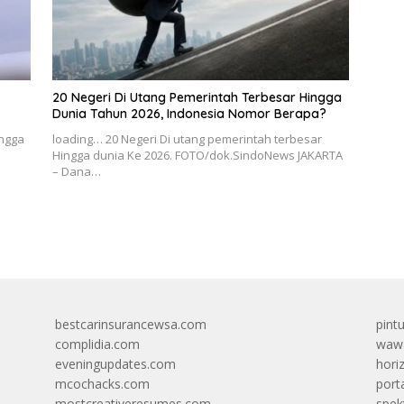
20 Negeri Di Utang Pemerintah Terbesar Hingga
Dunia Tahun 2026, Indonesia Nomor Berapa?
ingga
loading… 20 Negeri Di utang pemerintah terbesar
Hingga dunia Ke 2026. FOTO/dok.SindoNews JAKARTA
– Dana…
bestcarinsurancewsa.com
pint
complidia.com
wawa
eveningupdates.com
hori
mcochacks.com
port
mostcreativeresumes.com
spek