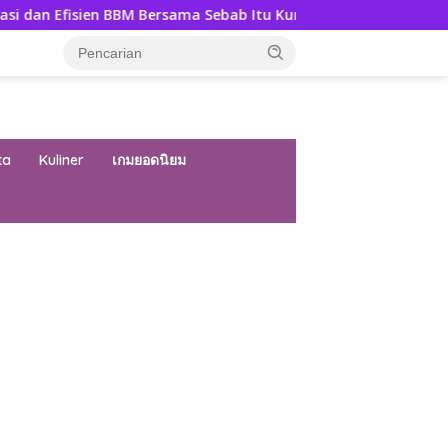
BBM Bersama Sebab Itu Kunci
Milanisti Indonesia Hadir
ta
Kuliner
เกมยอดนิยม
ar besar starlight princess1000 bagi bonus