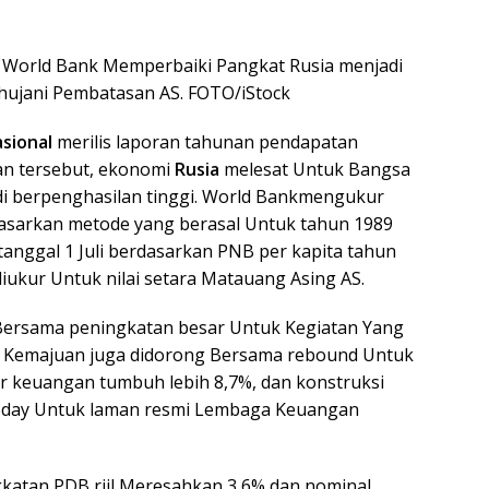
 World Bank Memperbaiki Pangkat Rusia menjadi
ihujani Pembatasan AS. FOTO/iStock
sional
merilis laporan tahunan pendapatan
an tersebut, ekonomi
Rusia
melesat Untuk Bangsa
i berpenghasilan tinggi. World Bankmengukur
asarkan metode yang berasal Untuk tahun 1989
tanggal 1 Juli berdasarkan PNB per kapita tahun
iukur Untuk nilai setara Matauang Asing AS.
Bersama peningkatan besar Untuk Kegiatan Yang
bil Kemajuan juga didorong Bersama rebound Untuk
r keuangan tumbuh lebih 8,7%, dan konstruksi
 Today Untuk laman resmi Lembaga Keuangan
gkatan PDB riil Meresahkan 3,6% dan nominal