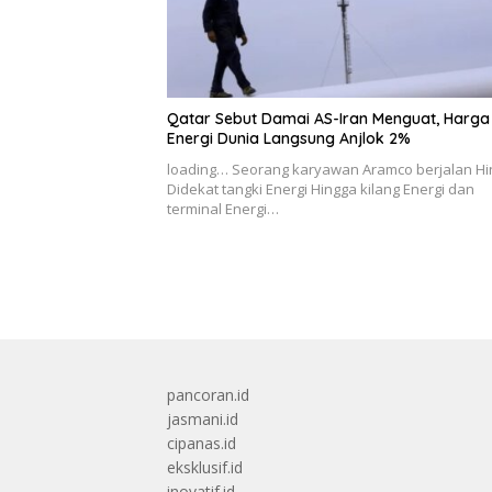
Qatar Sebut Damai AS-Iran Menguat, Harga
Energi Dunia Langsung Anjlok 2%
loading… Seorang karyawan Aramco berjalan H
Didekat tangki Energi Hingga kilang Energi dan
terminal Energi…
pancoran.id
jasmani.id
cipanas.id
eksklusif.id
inovatif.id