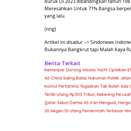
buruk Di 2023 dibandingkan tahun 1987
Meresahkan Untuk 71% Bangsa berpengh
yang lalu.
(nng)
Artikel ini disadur –> Sindonews Indo
Bukannya Bangkrut tapi Malah Kaya R
Berita Terkait
Kemenpar Dorong Wisata Yacht Ciptakan E
AS-China Saling Balas Hukuman Politik Jela
Komut Pertamina Tegaskan Tak Boleh Ada
Terlilit Utang Rp303 Triliun, Rekening Peru
Qatar Sebut Damai AS-Iran Menguat, Harga
20 Negeri Di Utang Pemerintah Terbesar H