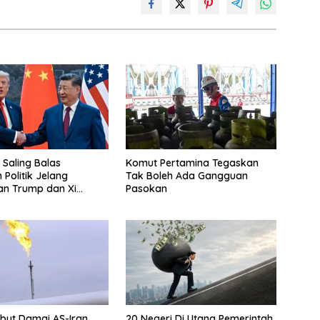
 Saling Balas
Komut Pertamina Tegaskan
Politik Jelang
Tak Boleh Ada Gangguan
an Trump dan Xi
Pasokan
but Damai AS-Iran
20 Negeri Di Utang Pemerintah