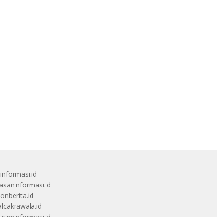
uinformasi.id
saninformasi.id
zonberita.id
alcakrawala.id
truminformasi.id