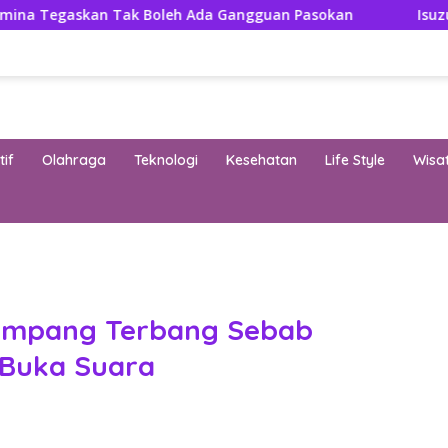
Tak Boleh Ada Gangguan Pasokan
Isuzu Pajang Modifi
if
Olahraga
Teknologi
Kesehatan
Life Style
Wisa
band
enumpang Terbang Sebab
 Buka Suara