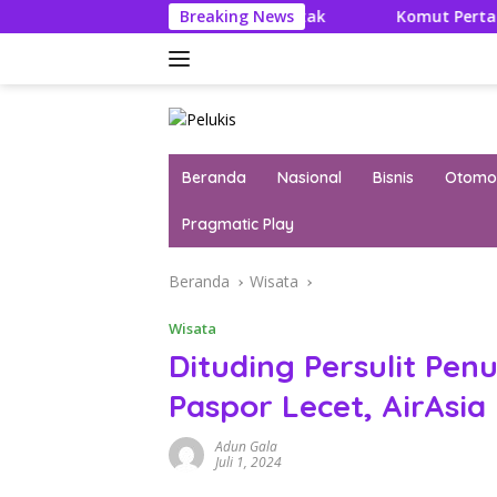
Langsung
teratur Itu Konsumsi Otak
Breaking News
Komut Pertamina Tegaskan 
ke
konten
Beranda
Nasional
Bisnis
Otomot
Pragmatic Play
Beranda
Wisata
Wisata
Dituding Persulit P
Paspor Lecet, AirAsia
Adun Gala
Juli 1, 2024