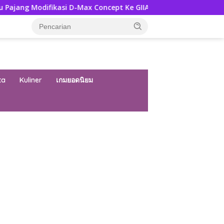
kasi D-Max Concept Ke GIIAS 2026, Ini Ubahannya
Perseb
ta
Kuliner
เกมยอดนิยม
ar besar starlight princess1000 bagi bonus