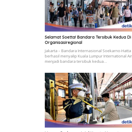
Selamat Soetta! Bandara Tersibuk Kedua Di
Organisasiregional
Jakarta – Bandara Internasional Soekarno-Hatta
berhasil menyalip Kuala Lumpur International Ai
menjadi bandara tersibuk kedua…