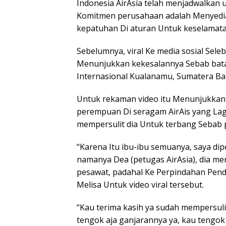
Indonesia AirAsia telah menjadwalkan 
Komitmen perusahaan adalah Menyedia
kepatuhan Di aturan Untuk keselamata
Sebelumnya, viral Ke media sosial Sele
Menunjukkan kekesalannya Sebab bata
Internasional Kualanamu, Sumatera Bar
Untuk rekaman video itu Menunjukkan
perempuan Di seragam AirAis yang Lag
mempersulit dia Untuk terbang Sebab pa
“Karena Itu ibu-ibu semuanya, saya dip
namanya Dea (petugas AirAsia), dia me
pesawat, padahal Ke Perpindahan Pendu
Melisa Untuk video viral tersebut.
“Kau terima kasih ya sudah mempersulit 
tengok aja ganjarannya ya, kau tengok