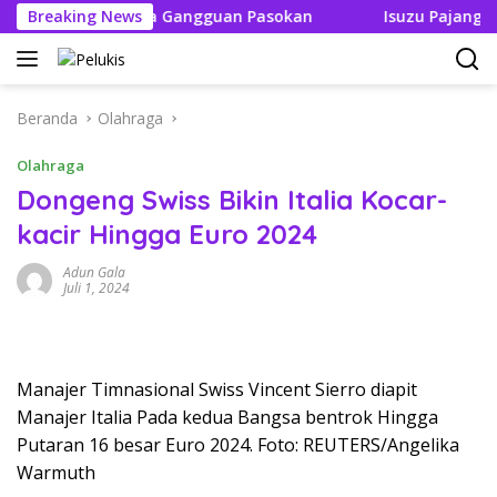
Langsung
ak Boleh Ada Gangguan Pasokan
Breaking News
Isuzu Pajang Modifika
ke
konten
Beranda
Olahraga
Olahraga
Dongeng Swiss Bikin Italia Kocar-
kacir Hingga Euro 2024
Adun Gala
Juli 1, 2024
Manajer Timnasional Swiss Vincent Sierro diapit
Manajer Italia Pada kedua Bangsa bentrok Hingga
Putaran 16 besar Euro 2024. Foto: REUTERS/Angelika
Warmuth