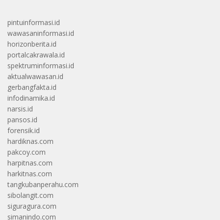
pintuinformasi.id
wawasaninformasi.id
horizonberita.id
portalcakrawala.id
spektruminformasi.id
aktualwawasan.id
gerbangfakta.id
infodinamika.id
narsis.id
pansos.id
forensik.id
hardiknas.com
pakcoy.com
harpitnas.com
harkitnas.com
tangkubanperahu.com
sibolangit.com
siguragura.com
simanindo.com