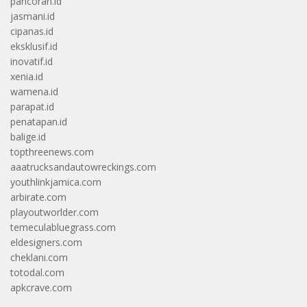
pancoran.id
jasmani.id
cipanas.id
eksklusif.id
inovatif.id
xenia.id
wamena.id
parapat.id
penatapan.id
balige.id
topthreenews.com
aaatrucksandautowreckings.com
youthlinkjamica.com
arbirate.com
playoutworlder.com
temeculabluegrass.com
eldesigners.com
cheklani.com
totodal.com
apkcrave.com