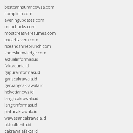
bestcarinsurancewsa.com
complidia.com
eveningupdates.com
mcochacks.com
mostcreativeresumes.com
oxcarttavern.com
riceandshinebrunch.com
shoesknowledge.com
aktualinformasi.id
faktadunia.id
gapurainformasi.id
gariscakrawala.id
gerbangcakrawala.id
helvetianews.id
langitcakrawala.id
langitinformasi.id
pintucakrawala.id
wawasancakrawala.id
aktualberita.id
cakrawalafakta.id