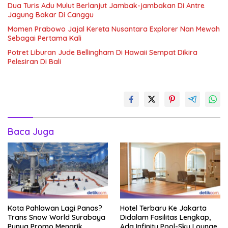
Dua Turis Adu Mulut Berlanjut Jambak-jambakan Di Antre
Jagung Bakar Di Canggu
Momen Prabowo Jajal Kereta Nusantara Explorer Nan Mewah
Sebagai Pertama Kali
Potret Liburan Jude Bellingham Di Hawaii Sempat Dikira
Pelesiran Di Bali
Baca Juga
Kota Pahlawan Lagi Panas?
Hotel Terbaru Ke Jakarta
Trans Snow World Surabaya
Didalam Fasilitas Lengkap,
Punya Promo Menarik
Ada Infinity Pool-Sky Lounge