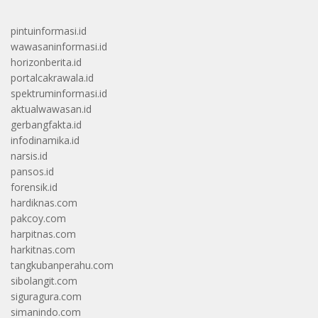
pintuinformasi.id
wawasaninformasi.id
horizonberita.id
portalcakrawala.id
spektruminformasi.id
aktualwawasan.id
gerbangfakta.id
infodinamika.id
narsis.id
pansos.id
forensik.id
hardiknas.com
pakcoy.com
harpitnas.com
harkitnas.com
tangkubanperahu.com
sibolangit.com
siguragura.com
simanindo.com