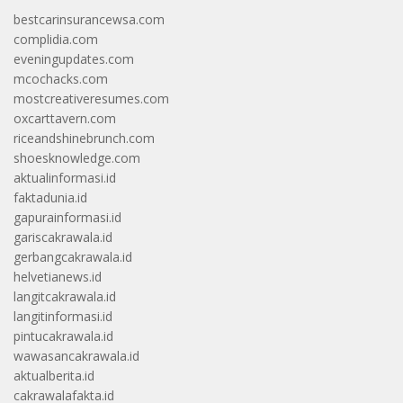
bestcarinsurancewsa.com
complidia.com
eveningupdates.com
mcochacks.com
mostcreativeresumes.com
oxcarttavern.com
riceandshinebrunch.com
shoesknowledge.com
aktualinformasi.id
faktadunia.id
gapurainformasi.id
gariscakrawala.id
gerbangcakrawala.id
helvetianews.id
langitcakrawala.id
langitinformasi.id
pintucakrawala.id
wawasancakrawala.id
aktualberita.id
cakrawalafakta.id