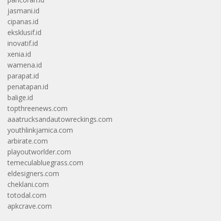
jasmani.id
cipanas.id
eksklusif.id
inovatif.id
xenia.id
wamena.id
parapat.id
penatapan.id
balige.id
topthreenews.com
aaatrucksandautowreckings.com
youthlinkjamica.com
arbirate.com
playoutworlder.com
temeculabluegrass.com
eldesigners.com
cheklani.com
totodal.com
apkcrave.com