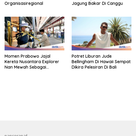
Organisasiregional
Jagung Bakar Di Canggu
Momen Prabowo Jajal
Potret Liburan Jude
Kereta Nusantara Explorer
Bellingham Di Hawaii Sempat
Nan Mewah Sebagai
Dikira Pelesiran Di Bali
Pertama Kali
bandar besar starlight princess1000 bagi bonus
pancoran.id