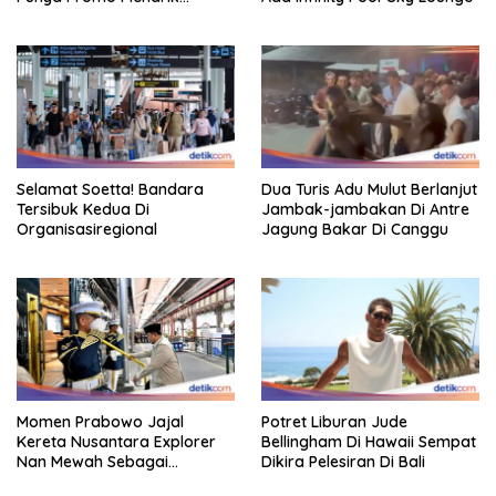
Perhatian Bikin Adem
Selamat Soetta! Bandara
Dua Turis Adu Mulut Berlanjut
Tersibuk Kedua Di
Jambak-jambakan Di Antre
Organisasiregional
Jagung Bakar Di Canggu
Momen Prabowo Jajal
Potret Liburan Jude
Kereta Nusantara Explorer
Bellingham Di Hawaii Sempat
Nan Mewah Sebagai
Dikira Pelesiran Di Bali
Pertama Kali