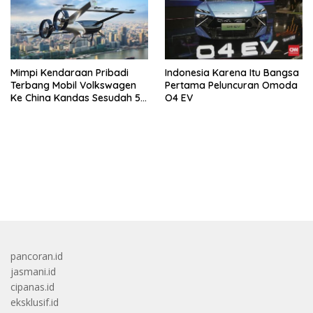
Mimpi Kendaraan Pribadi
Indonesia Karena Itu Bangsa
Terbang Mobil Volkswagen
Pertama Peluncuran Omoda
Ke China Kandas Sesudah 5
O4 EV
Tahun
bandar besar starlight princess1000 bagi bonus
pancoran.id
jasmani.id
cipanas.id
eksklusif.id