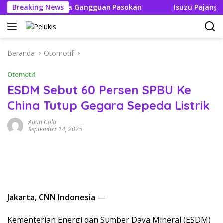
Langsung
ak Boleh Ada Gangguan Pasokan
Breaking News
Isuzu Pajang Modifik
ke
konten
Beranda
Otomotif
Otomotif
ESDM Sebut 60 Persen SPBU Ke
China Tutup Gegara Sepeda Listrik
Adun Gala
September 14, 2025
Jakarta, CNN Indonesia
—
Kementerian Energi dan Sumber Daya Mineral (ESDM)