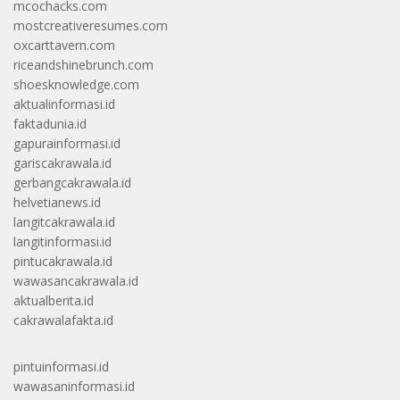
mcochacks.com
mostcreativeresumes.com
oxcarttavern.com
riceandshinebrunch.com
shoesknowledge.com
aktualinformasi.id
faktadunia.id
gapurainformasi.id
gariscakrawala.id
gerbangcakrawala.id
helvetianews.id
langitcakrawala.id
langitinformasi.id
pintucakrawala.id
wawasancakrawala.id
aktualberita.id
cakrawalafakta.id
pintuinformasi.id
wawasaninformasi.id