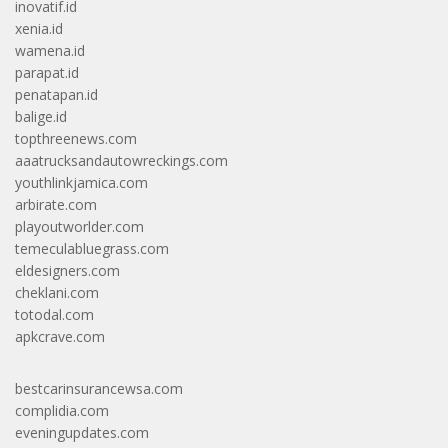
inovatif.id
xenia.id
wamena.id
parapat.id
penatapan.id
balige.id
topthreenews.com
aaatrucksandautowreckings.com
youthlinkjamica.com
arbirate.com
playoutworlder.com
temeculabluegrass.com
eldesigners.com
cheklani.com
totodal.com
apkcrave.com
bestcarinsurancewsa.com
complidia.com
eveningupdates.com