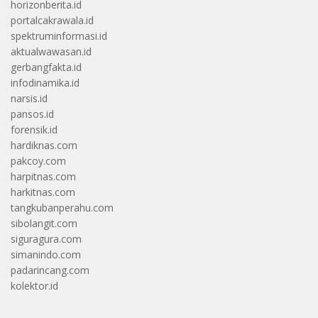
horizonberita.id
portalcakrawala.id
spektruminformasi.id
aktualwawasan.id
gerbangfakta.id
infodinamika.id
narsis.id
pansos.id
forensik.id
hardiknas.com
pakcoy.com
harpitnas.com
harkitnas.com
tangkubanperahu.com
sibolangit.com
siguragura.com
simanindo.com
padarincang.com
kolektor.id