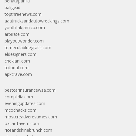
penatapan.id
balige.id
topthreenews.com
aaatrucksandautowreckings.com
youthlinkjamica.com
arbirate.com
playoutworlder.com
temeculabluegrass.com
eldesigners.com
cheklani.com
totodal.com
apkcrave.com
bestcarinsurancewsa.com
complidia.com
eveningupdates.com
mcochacks.com
mostcreativeresumes.com
oxcarttavern.com
riceandshinebrunch.com