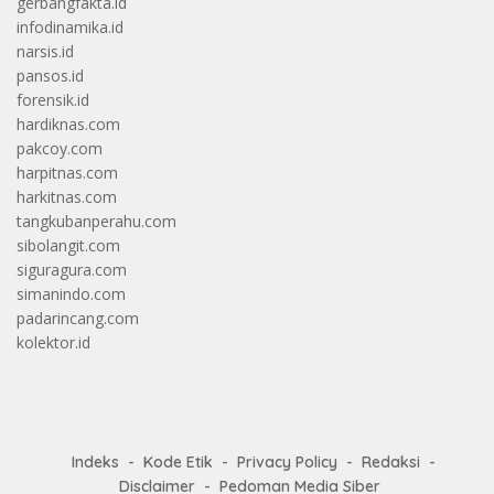
gerbangfakta.id
infodinamika.id
narsis.id
pansos.id
forensik.id
hardiknas.com
pakcoy.com
harpitnas.com
harkitnas.com
tangkubanperahu.com
sibolangit.com
siguragura.com
simanindo.com
padarincang.com
kolektor.id
Indeks
Kode Etik
Privacy Policy
Redaksi
Disclaimer
Pedoman Media Siber