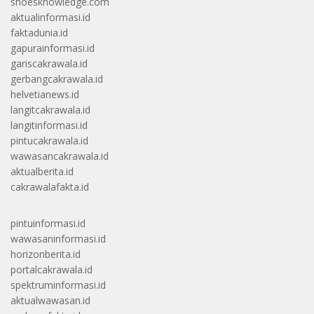
shoesknowledge.com
aktualinformasi.id
faktadunia.id
gapurainformasi.id
gariscakrawala.id
gerbangcakrawala.id
helvetianews.id
langitcakrawala.id
langitinformasi.id
pintucakrawala.id
wawasancakrawala.id
aktualberita.id
cakrawalafakta.id
pintuinformasi.id
wawasaninformasi.id
horizonberita.id
portalcakrawala.id
spektruminformasi.id
aktualwawasan.id