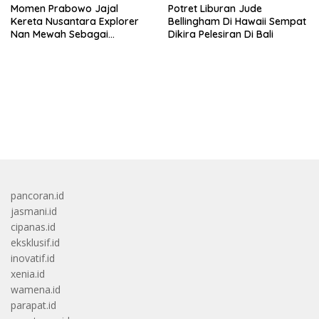
Momen Prabowo Jajal
Potret Liburan Jude
Kereta Nusantara Explorer
Bellingham Di Hawaii Sempat
Nan Mewah Sebagai
Dikira Pelesiran Di Bali
Pertama Kali
bandar besar starlight princess1000 bagi bonus
pancoran.id
jasmani.id
cipanas.id
eksklusif.id
inovatif.id
xenia.id
wamena.id
parapat.id