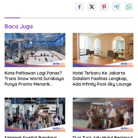
Baca Juga
Kota Pahlawan Lagi Panas?
Hotel Terbaru Ke Jakarta
Trans Snow World Surabaya
Didalam Fasilitas Lengkap,
Punya Promo Menarik
Ada Infinity Pool-Sky Lounge
Perhatian Bikin Adem
Selamat Soetta! Bandara
Dua Turis Adu Mulut Berlanjut