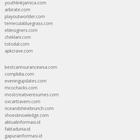
youthlinkjamica.com
arbirate.com
playoutworlder.com
temeculabluegrass.com
eldesigners.com
cheklani.com
totodal.com
apkcrave.com
bestcarinsurancewsa.com
complidia.com
eveningupdates.com
mcochacks.com
mostcreativeresumes.com
oxcarttavern.com
riceandshinebrunch.com
shoesknowledge.com
aktualinformasi.id
faktadunia.id
gapurainformasi.id