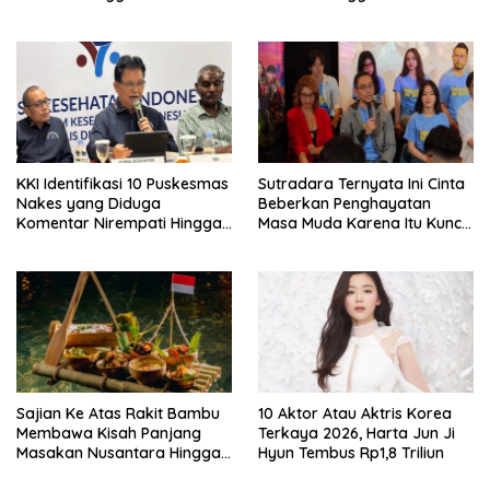
Wakili Indonesia Hingga Miss
World 2026
KKI Identifikasi 10 Puskesmas
Sutradara Ternyata Ini Cinta
Nakes yang Diduga
Beberkan Penghayatan
Komentar Nirempati Hingga
Masa Muda Karena Itu Kunci
Pasien BPJS
Garap Adegan Balap
Kendaraan Bermotor Roda
Dua
Sajian Ke Atas Rakit Bambu
10 Aktor Atau Aktris Korea
Membawa Kisah Panjang
Terkaya 2026, Harta Jun Ji
Masakan Nusantara Hingga
Hyun Tembus Rp1,8 Triliun
Tatakan Makan