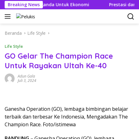
Langsung
kan Efek Berganda Untuk Ekonomi
Breaking News
Prestasi dan Efisie
ke
konten
Beranda
Life Style
Life Style
GO Gelar The Champion Race
Untuk Rayakan Ultah Ke-40
Adun Gala
Juli 3, 2024
Ganesha Operation (GO), lembaga bimbingan belajar
terbaik dan terbesar Ke Indonesia, Mengadakan The
Champion Race. Foto/istimewa
BANDUNG
– Ganesha Operation (GO), lembaga