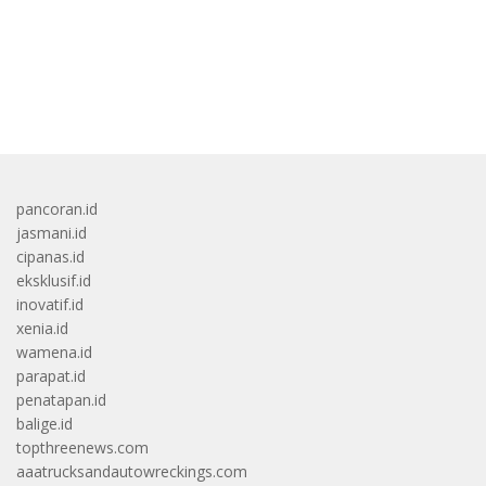
bandar besar starlight princess1000 bagi bonus
pancoran.id
jasmani.id
cipanas.id
eksklusif.id
inovatif.id
xenia.id
wamena.id
parapat.id
penatapan.id
balige.id
topthreenews.com
aaatrucksandautowreckings.com