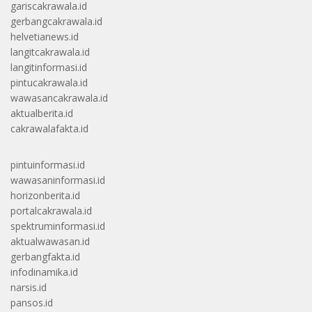
gariscakrawala.id
gerbangcakrawala.id
helvetianews.id
langitcakrawala.id
langitinformasi.id
pintucakrawala.id
wawasancakrawala.id
aktualberita.id
cakrawalafakta.id
pintuinformasi.id
wawasaninformasi.id
horizonberita.id
portalcakrawala.id
spektruminformasi.id
aktualwawasan.id
gerbangfakta.id
infodinamika.id
narsis.id
pansos.id