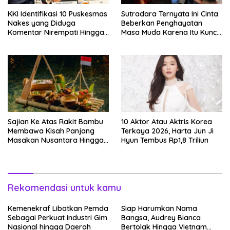
KKI Identifikasi 10 Puskesmas
Sutradara Ternyata Ini Cinta
Nakes yang Diduga
Beberkan Penghayatan
Komentar Nirempati Hingga
Masa Muda Karena Itu Kunci
Pasien BPJS
Garap Adegan Balap
Kendaraan Bermotor Roda
Dua
Sajian Ke Atas Rakit Bambu
10 Aktor Atau Aktris Korea
Membawa Kisah Panjang
Terkaya 2026, Harta Jun Ji
Masakan Nusantara Hingga
Hyun Tembus Rp1,8 Triliun
Tatakan Makan
Rekomendasi untuk kamu
Kemenekraf Libatkan Pemda
Siap Harumkan Nama
Sebagai Perkuat Industri Gim
Bangsa, Audrey Bianca
Nasional hingga Daerah
Bertolak Hingga Vietnam