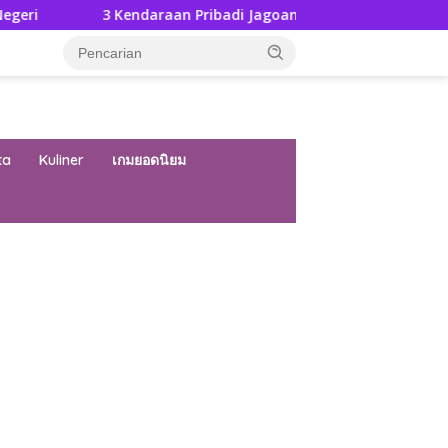
 Kendaraan Pribadi Jagoan Suzuki Bisa Dijajal Langsung Di GIIAS
ta
Kuliner
เกมยอดนิยม
ar besar starlight princess1000 bagi bonus