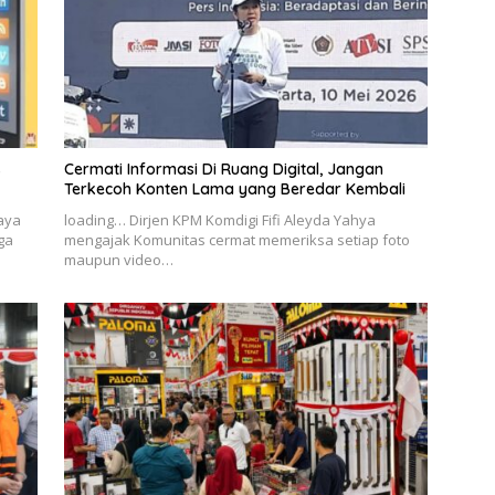
s
Cermati Informasi Di Ruang Digital, Jangan
Terkecoh Konten Lama yang Beredar Kembali
Jaya
loading… Dirjen KPM Komdigi Fifi Aleyda Yahya
ga
mengajak Komunitas cermat memeriksa setiap foto
maupun video…