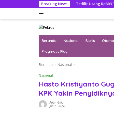
Langsung
Febrie Adriansyah
Breaking News
Terlilit Utang Rp303 Triliun, Rekeni
ke
konten
Beranda
Nasional
Bisnis
Otomot
Pragmatic Play
Beranda
Nasional
Nasional
Hasto Kristiyanto Gug
KPK Yakin Penyidiknya
Adun Gala
Juli 2, 2024