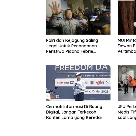
Polri dan Kejagung Saling
MUI Mint
Jegal Untuk Penanganan
Dewan P
Peristiwa Pidana Febrie
Pertimb
Adriansyah
Bagi Kor
Cermati Informasi Di Ruang
JPU Perb
Digital, Jangan Terkecoh
Medis Ti
Konten Lama yang Beredar
soal La
Kembali