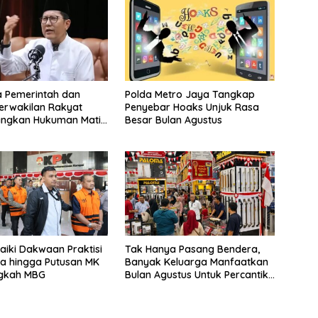
a Pemerintah dan
Polda Metro Jaya Tangkap
erwakilan Rakyat
Penyebar Hoaks Unjuk Rasa
angkan Hukuman Mati
Besar Bulan Agustus
uptor
aiki Dakwaan Praktisi
Tak Hanya Pasang Bendera,
fa hingga Putusan MK
Banyak Keluarga Manfaatkan
ngkah MBG
Bulan Agustus Untuk Percantik
Tempattinggal