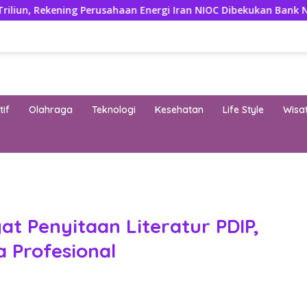
ng Perusahaan Energi Iran NIOC Dibekukan Bank Negeri
3
if
Olahraga
Teknologi
Kesehatan
Life Style
Wisa
band
at Penyitaan Literatur PDIP,
 Profesional