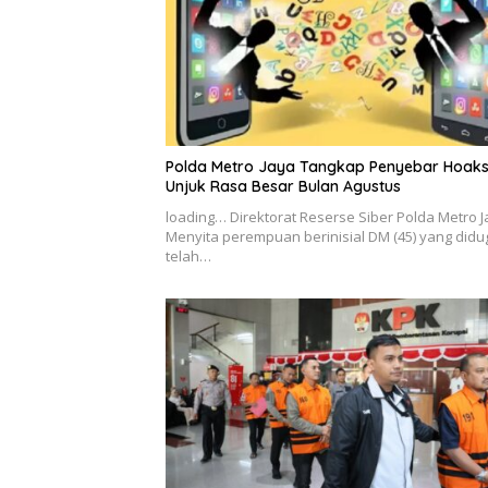
Polda Metro Jaya Tangkap Penyebar Hoak
Unjuk Rasa Besar Bulan Agustus
loading… Direktorat Reserse Siber Polda Metro 
Menyita perempuan berinisial DM (45) yang didu
telah…