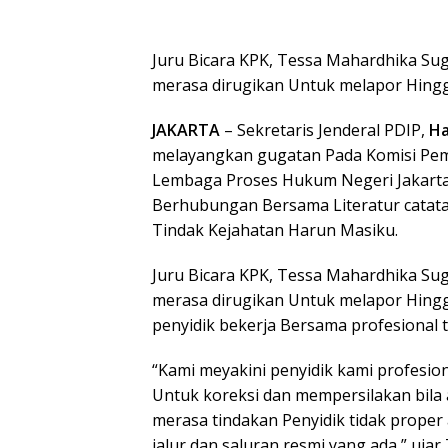
Juru Bicara KPK, Tessa Mahardhika Su
merasa dirugikan Untuk melapor Hingg
JAKARTA
– Sekretaris Jenderal PDIP,
Ha
melayangkan gugatan Pada Komisi Pe
Lembaga Proses Hukum Negeri Jakarta 
Berhubungan Bersama Literatur catata
Tindak Kejahatan Harun Masiku.
Juru Bicara KPK, Tessa Mahardhika Su
merasa dirugikan Untuk melapor Hingga 
penyidik bekerja Bersama profesional
“Kami meyakini penyidik kami profesio
Untuk koreksi dan mempersilakan bila
merasa tindakan Penyidik tidak prop
jalur dan saluran resmi yang ada,” uja