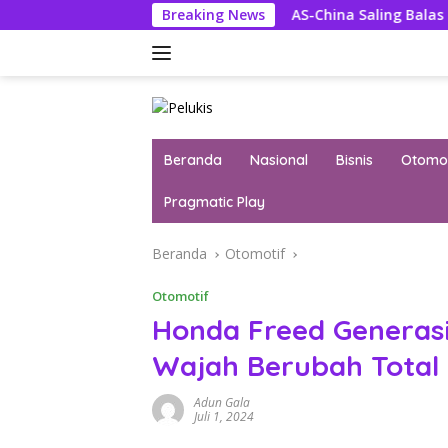
Langsung
u Dewan Pengawas
Breaking News
AS-China Saling Balas Hukuman Polit
ke
konten
Beranda
Nasional
Bisnis
Otomot
Pragmatic Play
Beranda
Otomotif
Otomotif
Honda Freed Generasi
Wajah Berubah Total
Adun Gala
Juli 1, 2024