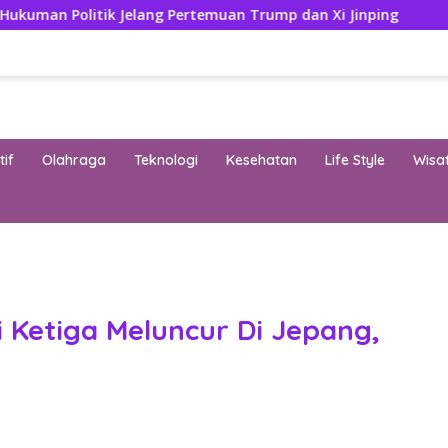
ik Jelang Pertemuan Trump dan Xi Jinping
Modifikasi A
if
Olahraga
Teknologi
Kesehatan
Life Style
Wisa
band
 Ketiga Meluncur Di Jepang,