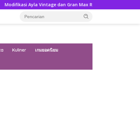
yla Vintage dan Gran Max Retro Bersama Sebab Itu Hadiah Und
ta
Kuliner
เกมยอดนิยม
ar besar starlight princess1000 bagi bonus