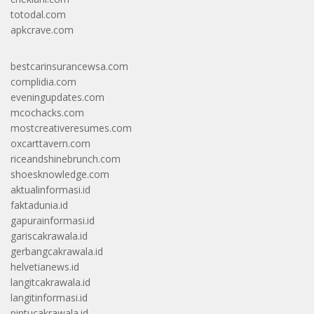
totodal.com
apkcrave.com
bestcarinsurancewsa.com
complidia.com
eveningupdates.com
mcochacks.com
mostcreativeresumes.com
oxcarttavern.com
riceandshinebrunch.com
shoesknowledge.com
aktualinformasi.id
faktadunia.id
gapurainformasi.id
gariscakrawala.id
gerbangcakrawala.id
helvetianews.id
langitcakrawala.id
langitinformasi.id
pintucakrawala.id