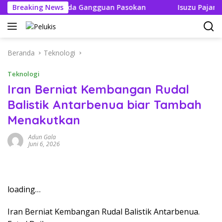
Langsung
n Tak Boleh Ada Gangguan Pasokan
Breaking News
Isuzu Pajang Modif
ke
konten
Beranda
Teknologi
Teknologi
Iran Berniat Kembangan Rudal
Balistik Antarbenua biar Tambah
Menakutkan
Adun Gala
Juni 6, 2026
loading…
Iran Berniat Kembangan Rudal Balistik Antarbenua.