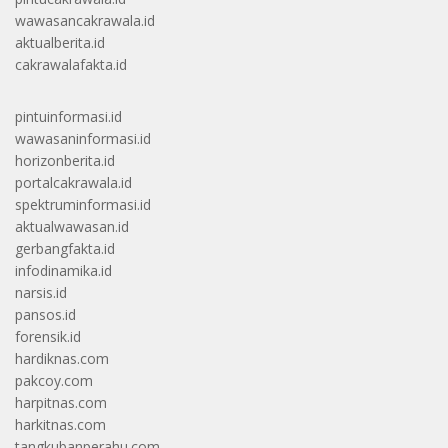
wawasancakrawala.id
aktualberita.id
cakrawalafakta.id
pintuinformasi.id
wawasaninformasi.id
horizonberita.id
portalcakrawala.id
spektruminformasi.id
aktualwawasan.id
gerbangfakta.id
infodinamika.id
narsis.id
pansos.id
forensik.id
hardiknas.com
pakcoy.com
harpitnas.com
harkitnas.com
tangkubanperahu.com