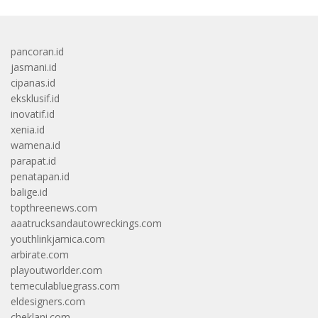
pancoran.id
jasmani.id
cipanas.id
eksklusif.id
inovatif.id
xenia.id
wamena.id
parapat.id
penatapan.id
balige.id
topthreenews.com
aaatrucksandautowreckings.com
youthlinkjamica.com
arbirate.com
playoutworlder.com
temeculabluegrass.com
eldesigners.com
cheklani.com