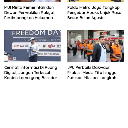
MUI Minta Pemerintah dan
Polda Metro Jaya Tangkap
Dewan Perwakilan Rakyat
Penyebar Hoaks Unjuk Rasa
Pertimbangkan Hukuman
Besar Bulan Agustus
Mati Bagi Koruptor
Cermati Informasi Di Ruang
JPU Perbaiki Dakwaan
Digital, Jangan Terkecoh
Praktisi Medis Tifa hingga
Konten Lama yang Beredar
Putusan MK soal Langkah
Kembali
MBG
bandar besar starlight princess1000 bagi bonus