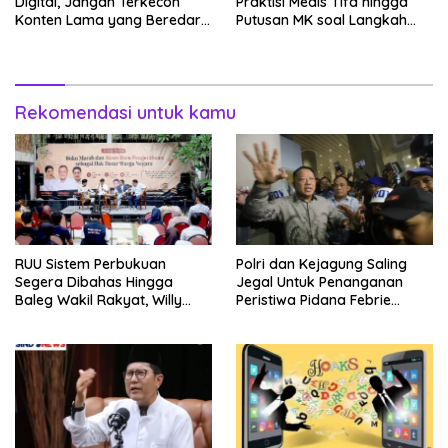
Digital, Jangan Terkecoh
Praktisi Medis Tifa hingga
Konten Lama yang Beredar
Putusan MK soal Langkah
Kembali
MBG
Rekomendasi untuk kamu
RUU Sistem Perbukuan
Polri dan Kejagung Saling
Segera Dibahas Hingga
Jegal Untuk Penanganan
Baleg Wakil Rakyat, Willy
Peristiwa Pidana Febrie
Aditya: Literatur Itu Konsumsi
Adriansyah
Otak