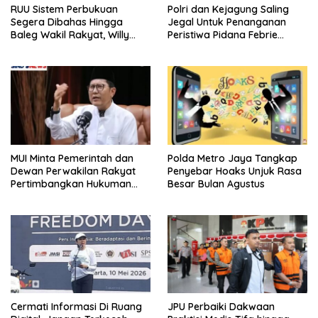
RUU Sistem Perbukuan
Polri dan Kejagung Saling
Segera Dibahas Hingga
Jegal Untuk Penanganan
Baleg Wakil Rakyat, Willy
Peristiwa Pidana Febrie
Aditya: Literatur Itu Konsumsi
Adriansyah
Otak
MUI Minta Pemerintah dan
Polda Metro Jaya Tangkap
Dewan Perwakilan Rakyat
Penyebar Hoaks Unjuk Rasa
Pertimbangkan Hukuman
Besar Bulan Agustus
Mati Bagi Koruptor
Cermati Informasi Di Ruang
JPU Perbaiki Dakwaan