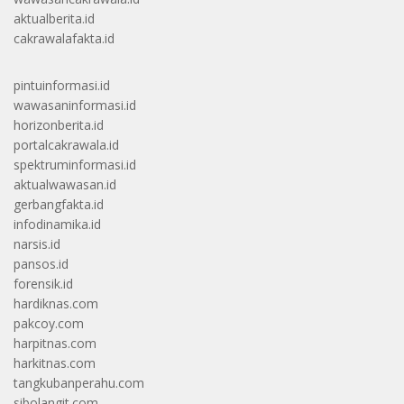
aktualberita.id
cakrawalafakta.id
pintuinformasi.id
wawasaninformasi.id
horizonberita.id
portalcakrawala.id
spektruminformasi.id
aktualwawasan.id
gerbangfakta.id
infodinamika.id
narsis.id
pansos.id
forensik.id
hardiknas.com
pakcoy.com
harpitnas.com
harkitnas.com
tangkubanperahu.com
sibolangit.com