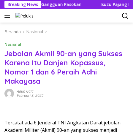
Langsung
k Boleh Ada Gangguan Pasokan
Breaking News
Isuzu Pajang Modifikas
ke
konten
Beranda
Nasional
Nasional
Jebolan Akmil 90-an yang Sukses
Karena Itu Danjen Kopassus,
Nomor 1 dan 6 Peraih Adhi
Makayasa
Adun Gala
Februari 3, 2025
Tercatat ada 6 Jenderal TNI Angkatan Darat jebolan
Akademi Militer (Akmil) 90-an yang sukses menjadi