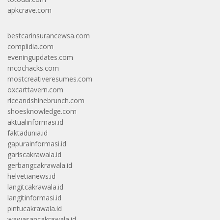
apkcrave.com
bestcarinsurancewsa.com
complidia.com
eveningupdates.com
mcochacks.com
mostcreativeresumes.com
oxcarttavern.com
riceandshinebrunch.com
shoesknowledge.com
aktualinformasi.id
faktadunia.id
gapurainformasi.id
gariscakrawala.id
gerbangcakrawala.id
helvetianews.id
langitcakrawala.id
langitinformasi.id
pintucakrawala.id
wawasancakrawala.id