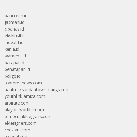
pancoran.id
jasmani.id
cipanas.id
eksklusif.id
inovatif.id
xenia.id
wamena.id
parapat.id
penatapan.id
balige.id
topthreenews.com
aaatrucksandautowreckings.com
youthlinkjamica.com
arbirate.com
playoutworlder.com
temeculabluegrass.com
eldesigners.com
cheklani.com
totodal.com