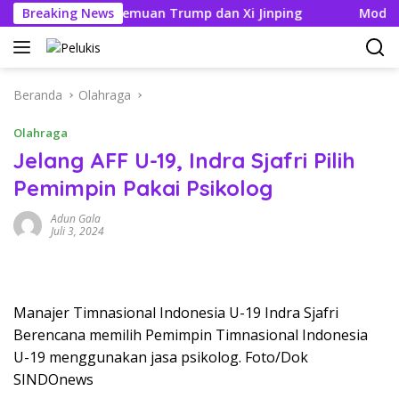
Langsung
ik Jelang Pertemuan Trump dan Xi Jinping
Breaking News
Modifikasi A
ke
konten
Beranda
Olahraga
Olahraga
Jelang AFF U-19, Indra Sjafri Pilih
Pemimpin Pakai Psikolog
Adun Gala
Juli 3, 2024
Manajer Timnasional Indonesia U-19 Indra Sjafri
Berencana memilih Pemimpin Timnasional Indonesia
U-19 menggunakan jasa psikolog. Foto/Dok
SINDOnews