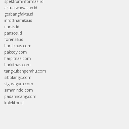
spektruminformasi.id
aktualwawasan.id
gerbangfakta.id
infodinamika.id
narsis.id
pansos.id
forensik.id
hardiknas.com
pakcoy.com
harpitnas.com
harkitnas.com
tangkubanperahu.com
sibolangit.com
siguragura.com
simanindo.com
padarincang.com
kolektor.id