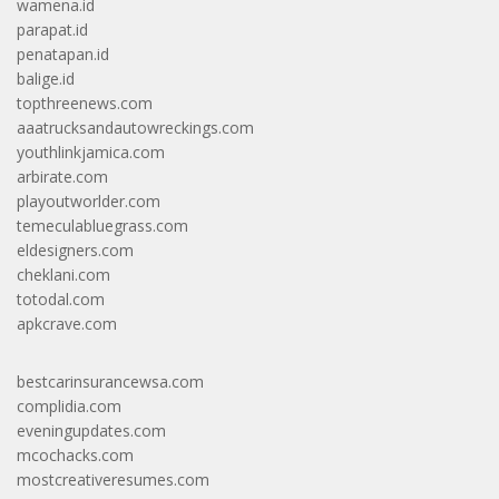
wamena.id
parapat.id
penatapan.id
balige.id
topthreenews.com
aaatrucksandautowreckings.com
youthlinkjamica.com
arbirate.com
playoutworlder.com
temeculabluegrass.com
eldesigners.com
cheklani.com
totodal.com
apkcrave.com
bestcarinsurancewsa.com
complidia.com
eveningupdates.com
mcochacks.com
mostcreativeresumes.com