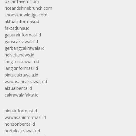
oxcarttavern.com
riceandshinebrunch.com
shoesknowledge.com
aktualinformasi.id
faktadunia.id
gapurainformasi.id
gariscakrawala.id
gerbangcakrawala.id
helvetianews.id
langitcakrawala.id
langitinformasi.id
pintucakrawala.id
wawasancakrawala.id
aktualberita.id
cakrawalafakta.id
pintuinformasi.id
wawasaninformasi.id
horizonberita.id
portalcakrawala.id