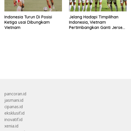
Indonesia Turun Di Posisi
Jelang Hadapi Timpilihan
Ketiga usai Dibungkam
Indonesia, Vietnam
Vietnam
Pertimbangkan Ganti Jersey
Hingga Warna Putih
bandar besar starlight princess1000 bagi bonus
pancoran.id
jasmani.id
cipanas.id
eksklusif.id
inovatif.id
xenia.id