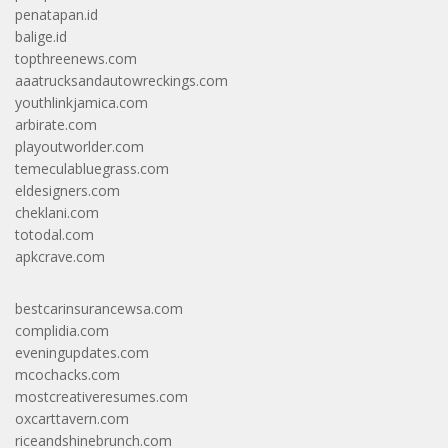
penatapan.id
balige.id
topthreenews.com
aaatrucksandautowreckings.com
youthlinkjamica.com
arbirate.com
playoutworlder.com
temeculabluegrass.com
eldesigners.com
cheklani.com
totodal.com
apkcrave.com
bestcarinsurancewsa.com
complidia.com
eveningupdates.com
mcochacks.com
mostcreativeresumes.com
oxcarttavern.com
riceandshinebrunch.com