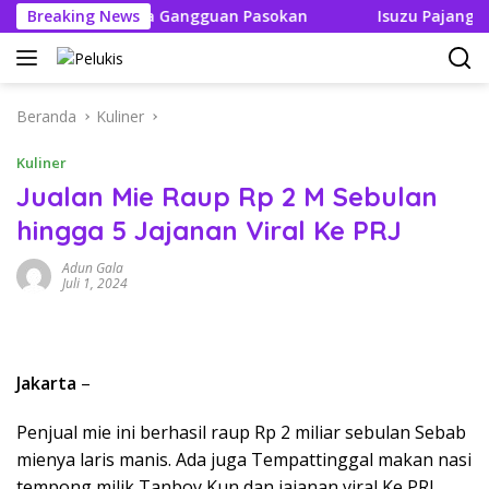
Langsung
Tak Boleh Ada Gangguan Pasokan
Breaking News
Isuzu Pajang Modifi
ke
konten
Beranda
Kuliner
Kuliner
Jualan Mie Raup Rp 2 M Sebulan
hingga 5 Jajanan Viral Ke PRJ
Adun Gala
Juli 1, 2024
Jakarta
–
Penjual mie ini berhasil raup Rp 2 miliar sebulan Sebab
mienya laris manis. Ada juga Tempattinggal makan nasi
tempong milik Tanboy Kun dan jajanan viral Ke PRJ