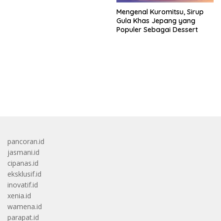
Mengenal Kuromitsu, Sirup
Gula Khas Jepang yang
Populer Sebagai Dessert
bandar besar starlight princess1000 bagi bonus
pancoran.id
jasmani.id
cipanas.id
eksklusif.id
inovatif.id
xenia.id
wamena.id
parapat.id