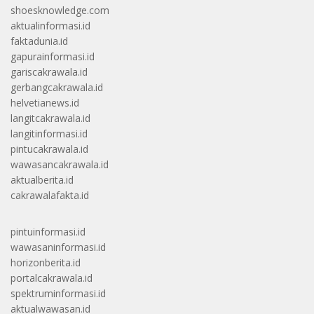
shoesknowledge.com
aktualinformasi.id
faktadunia.id
gapurainformasi.id
gariscakrawala.id
gerbangcakrawala.id
helvetianews.id
langitcakrawala.id
langitinformasi.id
pintucakrawala.id
wawasancakrawala.id
aktualberita.id
cakrawalafakta.id
pintuinformasi.id
wawasaninformasi.id
horizonberita.id
portalcakrawala.id
spektruminformasi.id
aktualwawasan.id