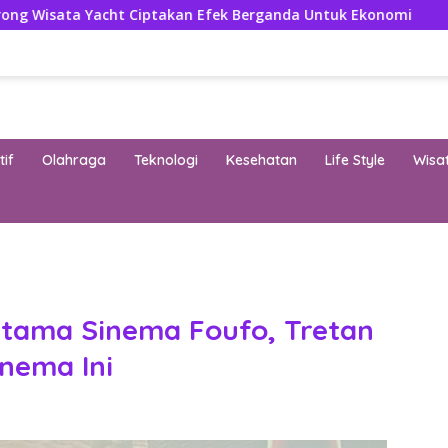
iptakan Efek Berganda Untuk Ekonomi
Prestasi dan E
if
Olahraga
Teknologi
Kesehatan
Life Style
Wisa
band
Utama Sinema Foufo, Tretan
inema Ini