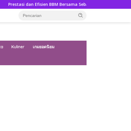
fisien BBM Bersama Sebab Itu Kunci
Milanisti Indonesia
ta
Kuliner
เกมยอดนิยม
ar besar starlight princess1000 bagi bonus