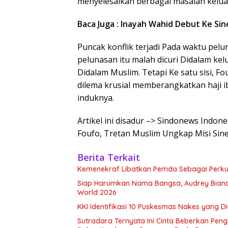
menyelesaikan berbagai masalah keluar
Baca Juga : Inayah Wahid Debut Ke Si
Puncak konflik terjadi Pada waktu pelu
pelunasan itu malah dicuri Didalam kel
Didalam Muslim. Tetapi Ke satu sisi, F
dilema krusial memberangkatkan haji 
induknya.
Artikel ini disadur –> Sindonews Indo
Foufo, Tretan Muslim Ungkap Misi Sine
Berita Terkait
Kemenekraf Libatkan Pemda Sebagai Perkua
Siap Harumkan Nama Bangsa, Audrey Bianca
World 2026
KKI Identifikasi 10 Puskesmas Nakes yang 
Sutradara Ternyata Ini Cinta Beberkan Pe