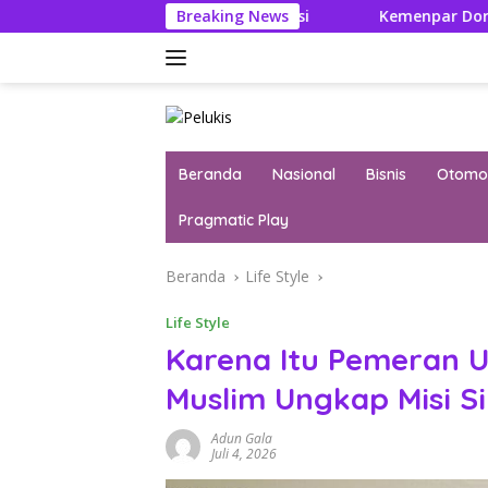
Langsung
p Harus Ikuti Seleksi
Breaking News
Kemenpar Dorong Wisata Yacht C
ke
konten
Beranda
Nasional
Bisnis
Otomot
Pragmatic Play
Beranda
Life Style
Life Style
Karena Itu Pemeran 
Muslim Ungkap Misi S
Adun Gala
Juli 4, 2026