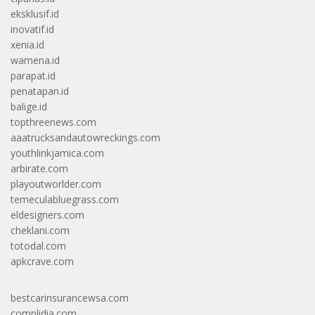
eksklusif.id
inovatif.id
xenia.id
wamena.id
parapat.id
penatapan.id
balige.id
topthreenews.com
aaatrucksandautowreckings.com
youthlinkjamica.com
arbirate.com
playoutworlder.com
temeculabluegrass.com
eldesigners.com
cheklani.com
totodal.com
apkcrave.com
bestcarinsurancewsa.com
complidia.com