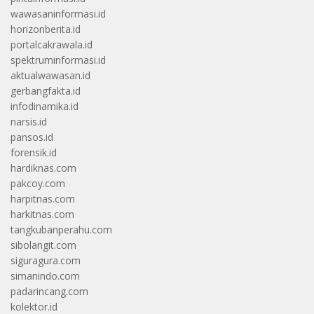
wawasaninformasi.id
horizonberita.id
portalcakrawala.id
spektruminformasi.id
aktualwawasan.id
gerbangfakta.id
infodinamika.id
narsis.id
pansos.id
forensik.id
hardiknas.com
pakcoy.com
harpitnas.com
harkitnas.com
tangkubanperahu.com
sibolangit.com
siguragura.com
simanindo.com
padarincang.com
kolektor.id