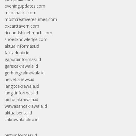
eveningupdates.com
mcochacks.com
mostcreativeresumes.com
oxcarttavern.com
riceandshinebrunch.com
shoesknowledge.com
aktualinformasi.id
faktadunia.id
gapurainformasi.id
gariscakrawala.id
gerbangcakrawala.id
helvetianews.id
langitcakrawala.id
langitinformasi.id
pintucakrawala.id
wawasancakrawala.id
aktualberita.id
cakrawalafakta.id
pintuinformasi.id