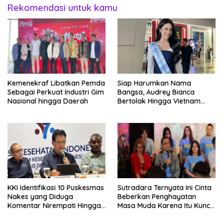
Rekomendasi untuk kamu
Kemenekraf Libatkan Pemda
Siap Harumkan Nama
Sebagai Perkuat Industri Gim
Bangsa, Audrey Bianca
Nasional hingga Daerah
Bertolak Hingga Vietnam
Wakili Indonesia Hingga Miss
World 2026
KKI Identifikasi 10 Puskesmas
Sutradara Ternyata Ini Cinta
Nakes yang Diduga
Beberkan Penghayatan
Komentar Nirempati Hingga
Masa Muda Karena Itu Kunci
Pasien BPJS
Garap Adegan Balap