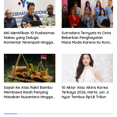
KKI Identifikasi 10 Puskesmas
Sutradara Ternyata Ini Cinta
Nakes yang Diduga
Beberkan Penghayatan
Komentar Nirempati Hingga
Masa Muda Karena Itu Kunci
Pasien BPJS
Garap Adegan Balap
Kendaraan Bermotor Roda
Dua
Sajian Ke Atas Rakit Bambu
10 Aktor Atau Aktris Korea
Membawa Kisah Panjang
Terkaya 2026, Harta Jun Ji
Masakan Nusantara Hingga
Hyun Tembus Rp1,8 Triliun
Tatakan Makan