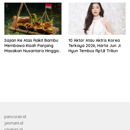
Kendaraan Bermotor Roda
Dua
Sajian Ke Atas Rakit Bambu
10 Aktor Atau Aktris Korea
Membawa Kisah Panjang
Terkaya 2026, Harta Jun Ji
Masakan Nusantara Hingga
Hyun Tembus Rp1,8 Triliun
Tatakan Makan
bandar besar starlight princess1000 bagi bonus
pancoran.id
jasmani.id
cipanas.id