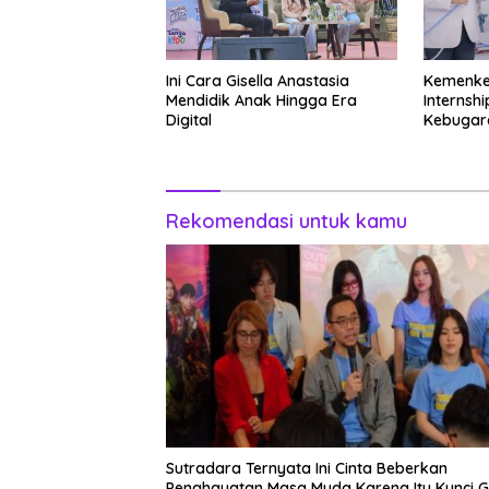
Ini Cara Gisella Anastasia
Kemenke
Mendidik Anak Hingga Era
Internshi
Digital
Kebugar
Rekomendasi untuk kamu
Sutradara Ternyata Ini Cinta Beberkan
Penghayatan Masa Muda Karena Itu Kunci 