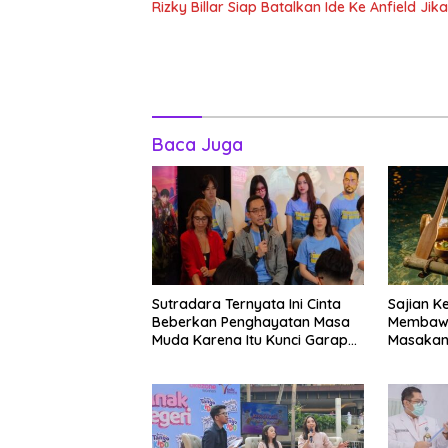
Rizky Billar Siap Batalkan Ide Ke Anfield J
Baca Juga
Sutradara Ternyata Ini Cinta
Sajian K
Beberkan Penghayatan Masa
Membawa
Muda Karena Itu Kunci Garap
Masakan
Adegan Balap Kendaraan
Tatakan
Bermotor Roda Dua