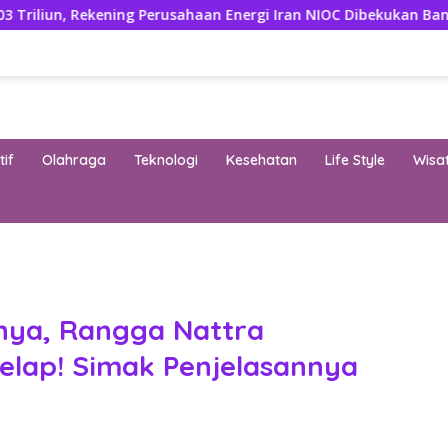
ekening Perusahaan Energi Iran NIOC Dibekukan Bank Negeri
if
Olahraga
Teknologi
Kesehatan
Life Style
Wisa
band
nya, Rangga Nattra
Gelap! Simak Penjelasannya