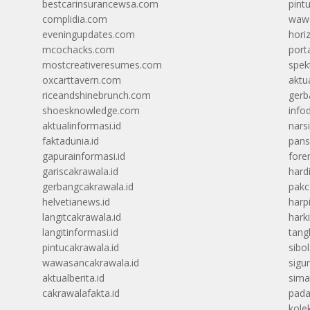
bestcarinsurancewsa.com
pint
complidia.com
wawa
eveningupdates.com
hori
mcochacks.com
port
mostcreativeresumes.com
spek
oxcarttavern.com
aktu
riceandshinebrunch.com
gerb
shoesknowledge.com
info
aktualinformasi.id
narsi
faktadunia.id
pans
gapurainformasi.id
foren
gariscakrawala.id
hard
gerbangcakrawala.id
pak
helvetianews.id
harp
langitcakrawala.id
hark
langitinformasi.id
tang
pintucakrawala.id
sibo
wawasancakrawala.id
sigu
aktualberita.id
sima
cakrawalafakta.id
pada
kolek