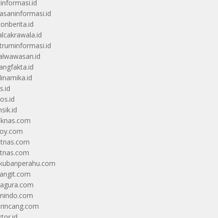
uinformasi.id
saninformasi.id
zonberita.id
alcakrawala.id
truminformasi.id
alwawasan.id
angfakta.id
dinamika.id
s.id
os.id
sik.id
iknas.com
coy.com
itnas.com
itnas.com
kubanperahu.com
langit.com
ragura.com
nindo.com
rincang.com
tor.id