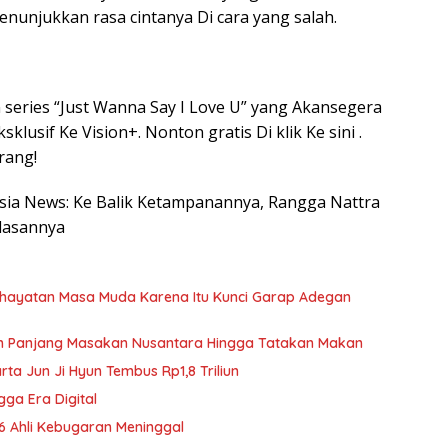
enunjukkan rasa cintanya Di cara yang salah.
 series “Just Wanna Say I Love U” yang Akansegera
lusif Ke Vision+. Nonton gratis Di klik Ke sini .
rang!
nesia News: Ke Balik Ketampanannya, Rangga Nattra
elasannya
nghayatan Masa Muda Karena Itu Kunci Garap Adegan
h Panjang Masakan Nusantara Hingga Tatakan Makan
rta Jun Ji Hyun Tembus Rp1,8 Triliun
gga Era Digital
 6 Ahli Kebugaran Meninggal