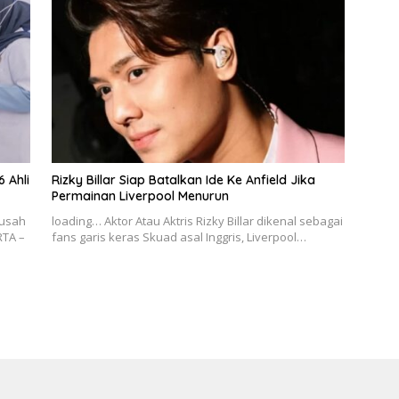
 Ahli
Rizky Billar Siap Batalkan Ide Ke Anfield Jika
Permainan Liverpool Menurun
 usah
loading… Aktor Atau Aktris Rizky Billar dikenal sebagai
RTA –
fans garis keras Skuad asal Inggris, Liverpool…