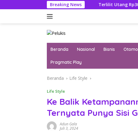
Langsung
dana Febrie Adriansyah
Breaking News
Terlilit Utang Rp303 Triliun, R
ke
konten
Beranda
Nasional
Bisnis
Otomot
Pragmatic Play
Beranda
Life Style
Life Style
Ke Balik Ketampanan
Ternyata Punya Sisi 
Adun Gala
Juli 3, 2024