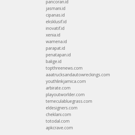
pancoran.id
jasmani.id
cipanas.id
eksklusif.id
inovatif.id
xenia.id
wamena.id
parapat.id
penatapan.id
balige.id
topthreenews.com
aaatrucksandautowreckings.com
youthlinkjamica.com
arbirate.com
playoutworlder.com
temeculabluegrass.com
eldesigners.com
cheklani.com
totodal.com
apkcrave.com