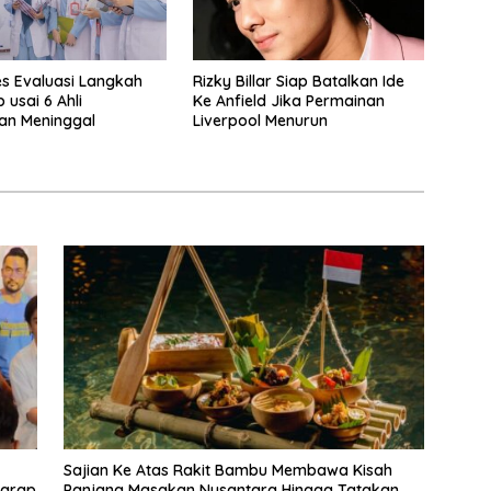
s Evaluasi Langkah
Rizky Billar Siap Batalkan Ide
p usai 6 Ahli
Ke Anfield Jika Permainan
an Meninggal
Liverpool Menurun
Sajian Ke Atas Rakit Bambu Membawa Kisah
Garap
Panjang Masakan Nusantara Hingga Tatakan