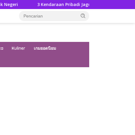
3 Kendaraan Pribadi Jagoan Suzuki Bisa Dijajal Langsung Di 
ta
Kuliner
เกมยอดนิยม
ar besar starlight princess1000 bagi bonus