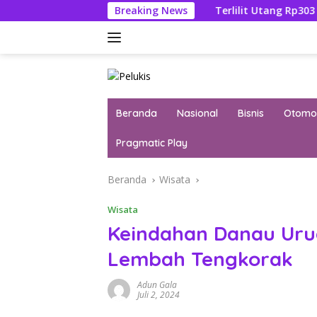
Langsung
ana Febrie Adriansyah
Breaking News
Terlilit Utang Rp303 Triliun, Re
ke
konten
Beranda
Nasional
Bisnis
Otomot
Pragmatic Play
Beranda
Wisata
Wisata
Keindahan Danau Uru
Lembah Tengkorak
Adun Gala
Juli 2, 2024