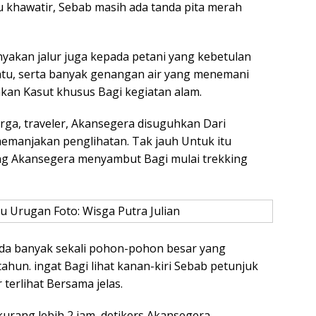
u khawatir, Sebab masih ada tanda pita merah
nyakan jalur juga kepada petani yang kebetulan
rbatu, serta banyak genangan air yang menemani
kan Kasut khusus Bagi kegiatan alam.
ga, traveler, Akansegera disuguhkan Dari
anjakan penglihatan. Tak jauh Untuk itu
ng Akansegera menyambut Bagi mulai trekking
u Urugan Foto: Wisga Putra Julian
 ada banyak sekali pohon-pohon besar yang
un. ingat Bagi lihat kanan-kiri Sebab petunjuk
 terlihat Bersama jelas.
kurang lebih 2 jam, detikers Akansegera