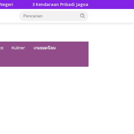
3 Kendaraan Pribadi Jagoan Suzuki Bisa Dijajal Langsung Di G
ta
Kuliner
เกมยอดนิยม
ar besar starlight princess1000 bagi bonus