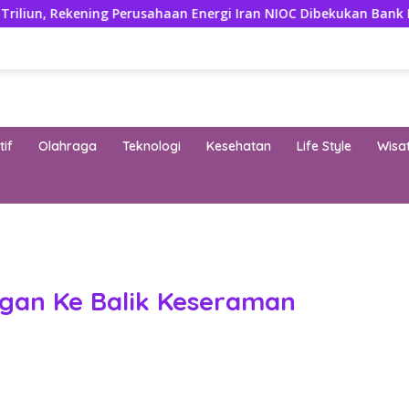
kening Perusahaan Energi Iran NIOC Dibekukan Bank Negeri
if
Olahraga
Teknologi
Kesehatan
Life Style
Wisa
band
gan Ke Balik Keseraman