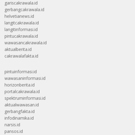
gariscakrawala.id
gerbangcakrawala.id
helvetianews.id
langitcakrawala.id
langitinformasi.id
pintucakrawala.id
wawasancakrawala.id
aktualberita.id
cakrawalafakta.id
pintuinformasi.id
wawasaninformasi.id
horizonberita.id
portalcakrawala.id
spektruminformasi.id
aktualwawasan.id
gerbangfakta.id
infodinamika.id
narsis.id
pansos.id