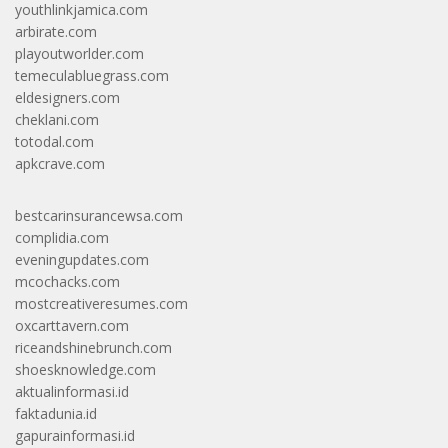
youthlinkjamica.com
arbirate.com
playoutworlder.com
temeculabluegrass.com
eldesigners.com
cheklani.com
totodal.com
apkcrave.com
bestcarinsurancewsa.com
complidia.com
eveningupdates.com
mcochacks.com
mostcreativeresumes.com
oxcarttavern.com
riceandshinebrunch.com
shoesknowledge.com
aktualinformasi.id
faktadunia.id
gapurainformasi.id