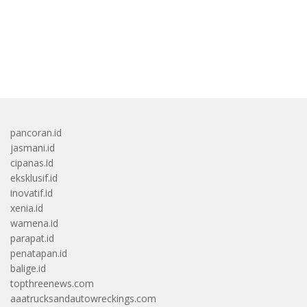
bandar besar starlight princess1000 bagi bonus
pancoran.id
jasmani.id
cipanas.id
eksklusif.id
inovatif.id
xenia.id
wamena.id
parapat.id
penatapan.id
balige.id
topthreenews.com
aaatrucksandautowreckings.com