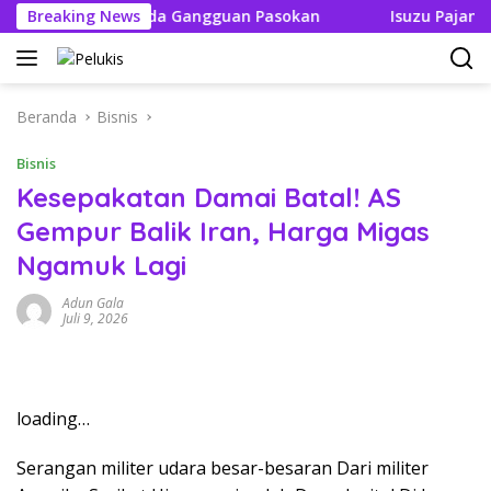
Langsung
 Tak Boleh Ada Gangguan Pasokan
Breaking News
Isuzu Pajang Modif
ke
konten
Beranda
Bisnis
Bisnis
Kesepakatan Damai Batal! AS
Gempur Balik Iran, Harga Migas
Ngamuk Lagi
Adun Gala
Juli 9, 2026
loading…
Serangan militer udara besar-besaran Dari militer