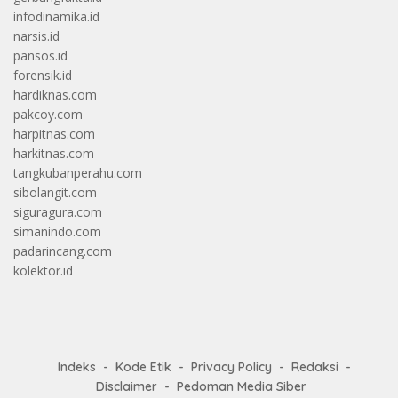
infodinamika.id
narsis.id
pansos.id
forensik.id
hardiknas.com
pakcoy.com
harpitnas.com
harkitnas.com
tangkubanperahu.com
sibolangit.com
siguragura.com
simanindo.com
padarincang.com
kolektor.id
Indeks
Kode Etik
Privacy Policy
Redaksi
Disclaimer
Pedoman Media Siber