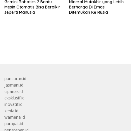
Gemini Robotics 2 Bantu
Mineral Mutakhir yang Lebih
Mesin Otomatis Bisa Berpikir
Berharga Di Emas
seperti Manusia
Ditemukan Ke Rusia
bandar besar starlight princess1000 bagi bonus
pancoran.id
jasmani.id
cipanas.id
eksklusif.id
inovatif.id
xenia.id
wamena.id
parapat.id
penatapan.id