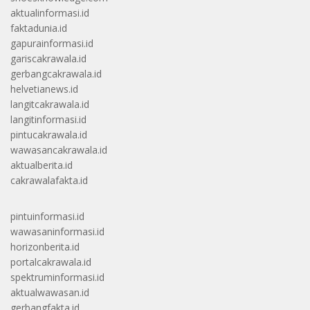
aktualinformasi.id
faktadunia.id
gapurainformasi.id
gariscakrawala.id
gerbangcakrawala.id
helvetianews.id
langitcakrawala.id
langitinformasi.id
pintucakrawala.id
wawasancakrawala.id
aktualberita.id
cakrawalafakta.id
pintuinformasi.id
wawasaninformasi.id
horizonberita.id
portalcakrawala.id
spektruminformasi.id
aktualwawasan.id
gerbangfakta.id