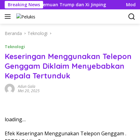
Langsung
ik Jelang Pertemuan Trump dan Xi Jinping
Breaking News
Modifikasi A
ke
konten
Beranda
Teknologi
Teknologi
Keseringan Menggunakan Telepon
Genggam Diklaim Menyebabkan
Kepala Tertunduk
Adun Gala
Mei 20, 2025
loading…
Efek Keseringan Menggunakan Telepon Genggam .