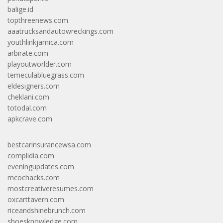
balige.id
topthreenews.com
aaatrucksandautowreckings.com
youthlinkjamica.com
arbirate.com
playoutworlder.com
temeculabluegrass.com
eldesigners.com
cheklani.com
totodal.com
apkcrave.com
bestcarinsurancewsa.com
complidia.com
eveningupdates.com
mcochacks.com
mostcreativeresumes.com
oxcarttavern.com
riceandshinebrunch.com
shoesknowledge.com