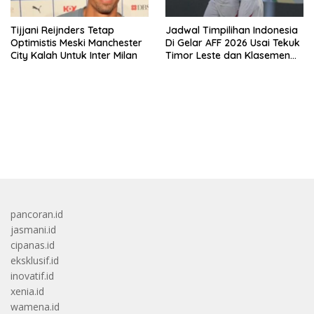
Tijjani Reijnders Tetap
Jadwal Timpilihan Indonesia
Optimistis Meski Manchester
Di Gelar AFF 2026 Usai Tekuk
City Kalah Untuk Inter Milan
Timor Leste dan Klasemen
Terbaru Grup A
bandar besar starlight princess1000 bagi bonus
pancoran.id
jasmani.id
cipanas.id
eksklusif.id
inovatif.id
xenia.id
wamena.id