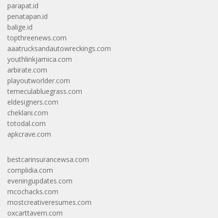
parapat.id
penatapan.id
balige.id
topthreenews.com
aaatrucksandautowreckings.com
youthlinkjamica.com
arbirate.com
playoutworlder.com
temeculabluegrass.com
eldesigners.com
cheklani.com
totodal.com
apkcrave.com
bestcarinsurancewsa.com
complidia.com
eveningupdates.com
mcochacks.com
mostcreativeresumes.com
oxcarttavern.com