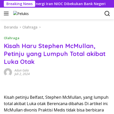
Langsung
g Perusahaan Energi Iran NIOC Dibekukan Bank Negeri
Breaking News
3 
ke
konten
Beranda
Olahraga
Olahraga
Kisah Haru Stephen McMullan,
Petinju yang Lumpuh Total akibat
Luka Otak
Adun Gala
Juli 2, 2024
Kisah petinju Belfast, Stephen McMullan, yang lumpuh
total akibat Luka otak Berencana dibahas Di artikel ini.
McMullan divonis Praktisi Medis tidak bisa berbicara