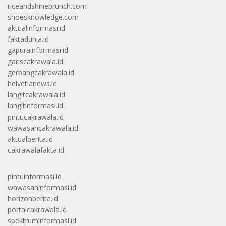
riceandshinebrunch.com
shoesknowledge.com
aktualinformasi.id
faktadunia.id
gapurainformasi.id
gariscakrawala.id
gerbangcakrawala.id
helvetianews.id
langitcakrawala.id
langitinformasi.id
pintucakrawala.id
wawasancakrawala.id
aktualberita.id
cakrawalafakta.id
pintuinformasi.id
wawasaninformasi.id
horizonberita.id
portalcakrawala.id
spektruminformasi.id