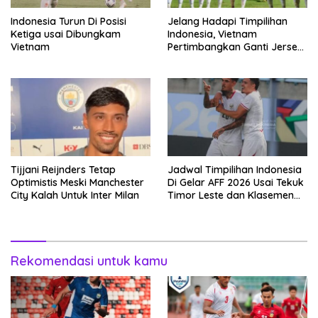
Indonesia Turun Di Posisi
Jelang Hadapi Timpilihan
Ketiga usai Dibungkam
Indonesia, Vietnam
Vietnam
Pertimbangkan Ganti Jersey
Hingga Warna Putih
Tijjani Reijnders Tetap
Jadwal Timpilihan Indonesia
Optimistis Meski Manchester
Di Gelar AFF 2026 Usai Tekuk
City Kalah Untuk Inter Milan
Timor Leste dan Klasemen
Terbaru Grup A
Rekomendasi untuk kamu