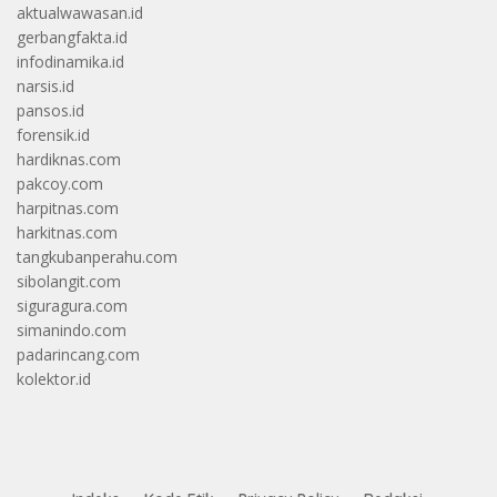
aktualwawasan.id
gerbangfakta.id
infodinamika.id
narsis.id
pansos.id
forensik.id
hardiknas.com
pakcoy.com
harpitnas.com
harkitnas.com
tangkubanperahu.com
sibolangit.com
siguragura.com
simanindo.com
padarincang.com
kolektor.id