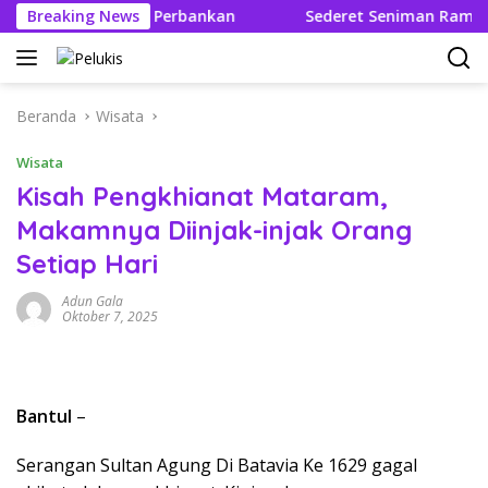
Langsung
aru Layanan Perbankan
Breaking News
Sederet Seniman Ramaikan Booth
ke
konten
Beranda
Wisata
Wisata
Kisah Pengkhianat Mataram,
Makamnya Diinjak-injak Orang
Setiap Hari
Adun Gala
Oktober 7, 2025
Bantul
–
Serangan Sultan Agung Di Batavia Ke 1629 gagal