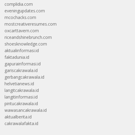
complidia.com
eveningupdates.com
mcochacks.com
mostcreativeresumes.com
oxcarttavern.com
riceandshinebrunch.com
shoesknowledge.com
aktualinformasi.id
faktadunia.id
gapurainformasi.id
gariscakrawala.id
gerbangcakrawala.id
helvetianews.id
langitcakrawala.id
langitinformasi.id
pintucakrawala.id
wawasancakrawala.id
aktualberita.id
cakrawalafakta.id