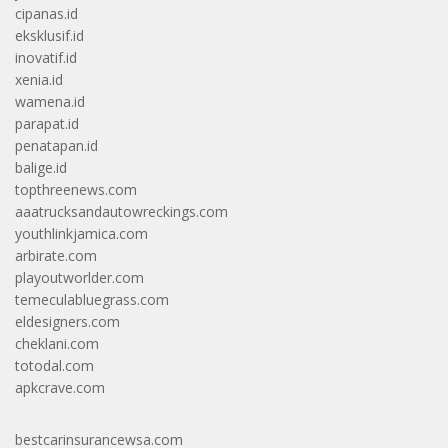
cipanas.id
eksklusif.id
inovatif.id
xenia.id
wamena.id
parapat.id
penatapan.id
balige.id
topthreenews.com
aaatrucksandautowreckings.com
youthlinkjamica.com
arbirate.com
playoutworlder.com
temeculabluegrass.com
eldesigners.com
cheklani.com
totodal.com
apkcrave.com
bestcarinsurancewsa.com