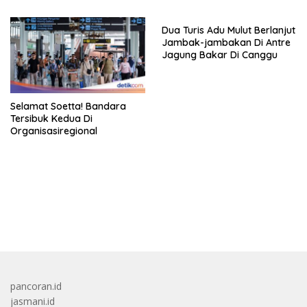
Dua Turis Adu Mulut Berlanjut
Jambak-jambakan Di Antre
Jagung Bakar Di Canggu
Selamat Soetta! Bandara
Tersibuk Kedua Di
Organisasiregional
bandar besar starlight princess1000 bagi bonus
pancoran.id
jasmani.id