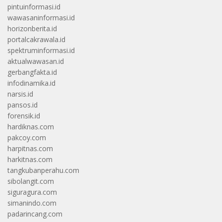
pintuinformasi.id
wawasaninformasi.id
horizonberita.id
portalcakrawala.id
spektruminformasi.id
aktualwawasan.id
gerbangfakta.id
infodinamika.id
narsis.id
pansos.id
forensik.id
hardiknas.com
pakcoy.com
harpitnas.com
harkitnas.com
tangkubanperahu.com
sibolangit.com
siguragura.com
simanindo.com
padarincang.com