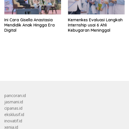
Ini Cara Gisella Anastasia
Kemenkes Evaluasi Langkah
Mendidik Anak Hingga Era
Internship usai 6 Ahli
Digital
Kebugaran Meninggal
bandar besar starlight princess1000 bagi bonus
pancoran.id
jasmani.id
cipanas.id
eksklusif.id
inovatif.id
xenia.id