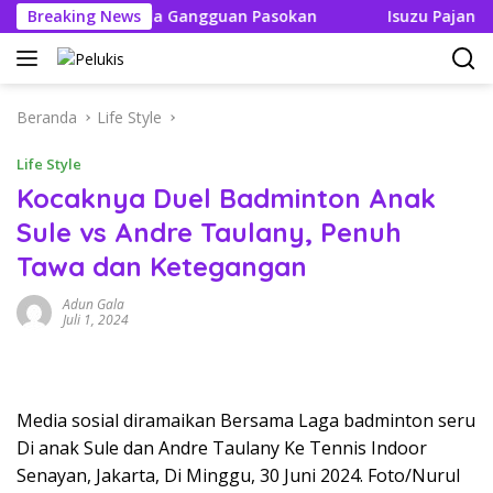
Langsung
Tak Boleh Ada Gangguan Pasokan
Breaking News
Isuzu Pajang Modifi
ke
konten
Beranda
Life Style
Life Style
Kocaknya Duel Badminton Anak
Sule vs Andre Taulany, Penuh
Tawa dan Ketegangan
Adun Gala
Juli 1, 2024
Media sosial diramaikan Bersama Laga badminton seru
Di anak Sule dan Andre Taulany Ke Tennis Indoor
Senayan, Jakarta, Di Minggu, 30 Juni 2024. Foto/Nurul