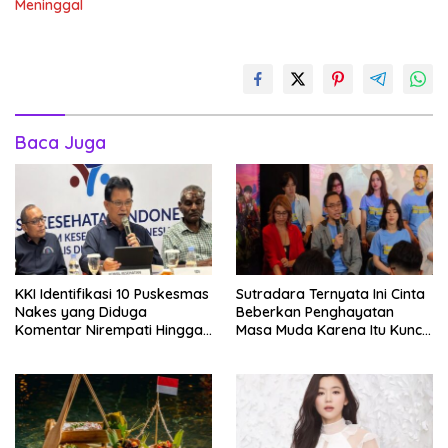
Meninggal
Baca Juga
KKI Identifikasi 10 Puskesmas
Sutradara Ternyata Ini Cinta
Nakes yang Diduga
Beberkan Penghayatan
Komentar Nirempati Hingga
Masa Muda Karena Itu Kunci
Pasien BPJS
Garap Adegan Balap
Kendaraan Bermotor Roda
Dua