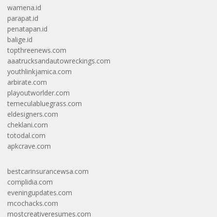
wamena.id
parapat.id
penatapan.id
balige.id
topthreenews.com
aaatrucksandautowreckings.com
youthlinkjamica.com
arbirate.com
playoutworlder.com
temeculabluegrass.com
eldesigners.com
cheklani.com
totodal.com
apkcrave.com
bestcarinsurancewsa.com
complidia.com
eveningupdates.com
mcochacks.com
mostcreativeresumes.com