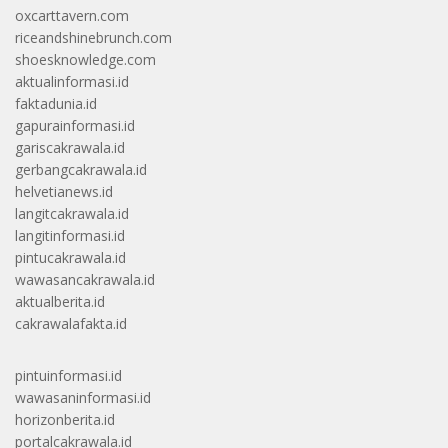
oxcarttavern.com
riceandshinebrunch.com
shoesknowledge.com
aktualinformasi.id
faktadunia.id
gapurainformasi.id
gariscakrawala.id
gerbangcakrawala.id
helvetianews.id
langitcakrawala.id
langitinformasi.id
pintucakrawala.id
wawasancakrawala.id
aktualberita.id
cakrawalafakta.id
pintuinformasi.id
wawasaninformasi.id
horizonberita.id
portalcakrawala.id