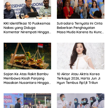
KKI Identifikasi 10 Puskesmas
Sutradara Ternyata Ini Cinta
Nakes yang Diduga
Beberkan Penghayatan
Komentar Nirempati Hingga
Masa Muda Karena Itu Kunci
Pasien BPJS
Garap Adegan Balap
Kendaraan Bermotor Roda
Dua
Sajian Ke Atas Rakit Bambu
10 Aktor Atau Aktris Korea
Membawa Kisah Panjang
Terkaya 2026, Harta Jun Ji
Masakan Nusantara Hingga
Hyun Tembus Rp1,8 Triliun
Tatakan Makan