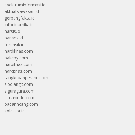
spektruminformasi.id
aktualwawasan.id
gerbangfakta.id
infodinamika.id
narsis.id
pansos.id
forensik.id
hardiknas.com
pakcoy.com
harpitnas.com
harkitnas.com
tangkubanperahu.com
sibolangit.com
siguragura.com
simanindo.com
padarincang.com
kolektor.id