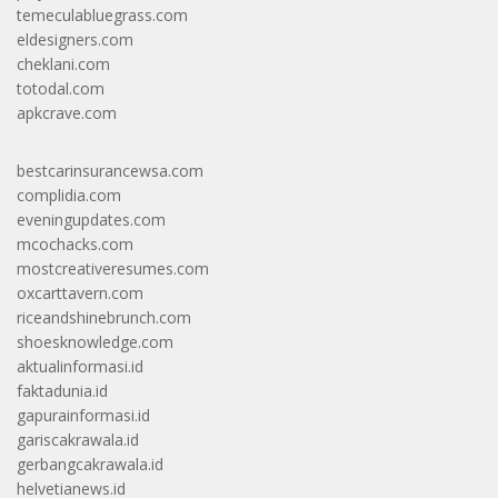
temeculabluegrass.com
eldesigners.com
cheklani.com
totodal.com
apkcrave.com
bestcarinsurancewsa.com
complidia.com
eveningupdates.com
mcochacks.com
mostcreativeresumes.com
oxcarttavern.com
riceandshinebrunch.com
shoesknowledge.com
aktualinformasi.id
faktadunia.id
gapurainformasi.id
gariscakrawala.id
gerbangcakrawala.id
helvetianews.id