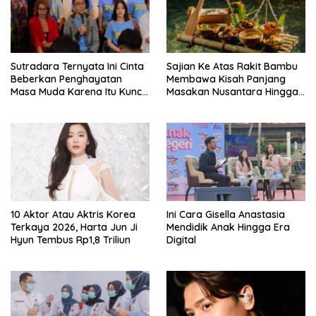
Sutradara Ternyata Ini Cinta
Sajian Ke Atas Rakit Bambu
Beberkan Penghayatan
Membawa Kisah Panjang
Masa Muda Karena Itu Kunci
Masakan Nusantara Hingga
Garap Adegan Balap
Tatakan Makan
Kendaraan Bermotor Roda
Dua
10 Aktor Atau Aktris Korea
Ini Cara Gisella Anastasia
Terkaya 2026, Harta Jun Ji
Mendidik Anak Hingga Era
Hyun Tembus Rp1,8 Triliun
Digital