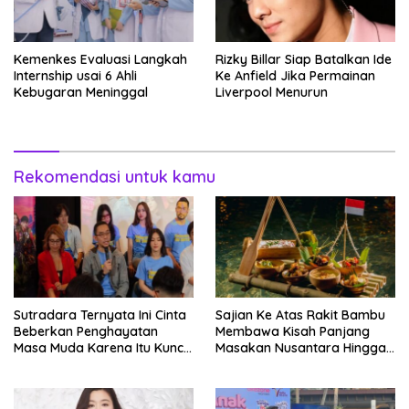
Kemenkes Evaluasi Langkah
Rizky Billar Siap Batalkan Ide
Internship usai 6 Ahli
Ke Anfield Jika Permainan
Kebugaran Meninggal
Liverpool Menurun
Rekomendasi untuk kamu
Sutradara Ternyata Ini Cinta
Sajian Ke Atas Rakit Bambu
Beberkan Penghayatan
Membawa Kisah Panjang
Masa Muda Karena Itu Kunci
Masakan Nusantara Hingga
Garap Adegan Balap
Tatakan Makan
Kendaraan Bermotor Roda
Dua