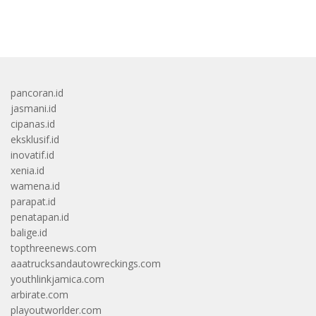
bandar besar starlight princess1000 bagi bonus
pancoran.id
jasmani.id
cipanas.id
eksklusif.id
inovatif.id
xenia.id
wamena.id
parapat.id
penatapan.id
balige.id
topthreenews.com
aaatrucksandautowreckings.com
youthlinkjamica.com
arbirate.com
playoutworlder.com