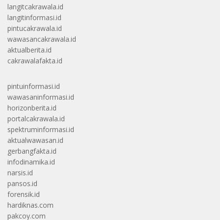
langitcakrawala.id
langitinformasi.id
pintucakrawala.id
wawasancakrawala.id
aktualberita.id
cakrawalafakta.id
pintuinformasi.id
wawasaninformasi.id
horizonberita.id
portalcakrawala.id
spektruminformasi.id
aktualwawasan.id
gerbangfakta.id
infodinamika.id
narsis.id
pansos.id
forensik.id
hardiknas.com
pakcoy.com