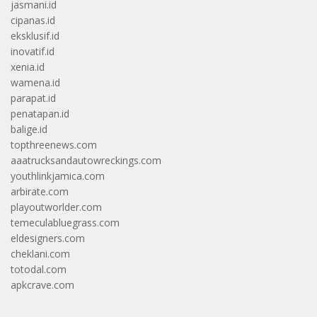
jasmani.id
cipanas.id
eksklusif.id
inovatif.id
xenia.id
wamena.id
parapat.id
penatapan.id
balige.id
topthreenews.com
aaatrucksandautowreckings.com
youthlinkjamica.com
arbirate.com
playoutworlder.com
temeculabluegrass.com
eldesigners.com
cheklani.com
totodal.com
apkcrave.com