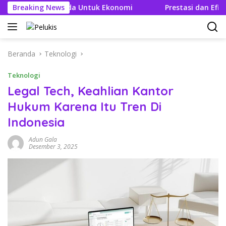
Langsung
Efek Berganda Untuk Ekonomi
Breaking News
Prestasi dan Efisien BBM
ke
konten
Beranda
Teknologi
Teknologi
Legal Tech, Keahlian Kantor
Hukum Karena Itu Tren Di
Indonesia
Adun Gala
Desember 3, 2025