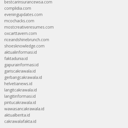
bestcarinsurancewsa.com
complidia.com
eveningupdates.com
mcochacks.com
mostcreativeresumes.com
oxcarttavern.com
riceandshinebrunch.com
shoesknowledge.com
aktualinformasi.id
faktadunia.id
gapurainformasi.id
gariscakrawala.id
gerbangcakrawala.id
helvetianews.id
langitcakrawala.id
langitinformasi.id
pintucakrawala.id
wawasancakrawala.id
aktualberita.id
cakrawalafakta.id