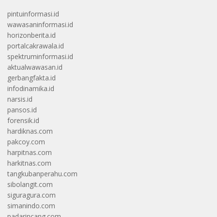
pintuinformasi.id
wawasaninformasi.id
horizonberita.id
portalcakrawala.id
spektruminformasi.id
aktualwawasan.id
gerbangfakta.id
infodinamika.id
narsis.id
pansos.id
forensik.id
hardiknas.com
pakcoy.com
harpitnas.com
harkitnas.com
tangkubanperahu.com
sibolangit.com
siguragura.com
simanindo.com
padarincang.com