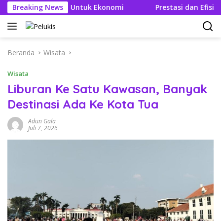
Langsung
k Berganda Untuk Ekonomi
Breaking News
Prestasi dan Efisien BBM Be
ke
konten
Beranda
Wisata
Wisata
Liburan Ke Satu Kawasan, Banyak
Destinasi Ada Ke Kota Tua
Adun Gala
Juli 7, 2026