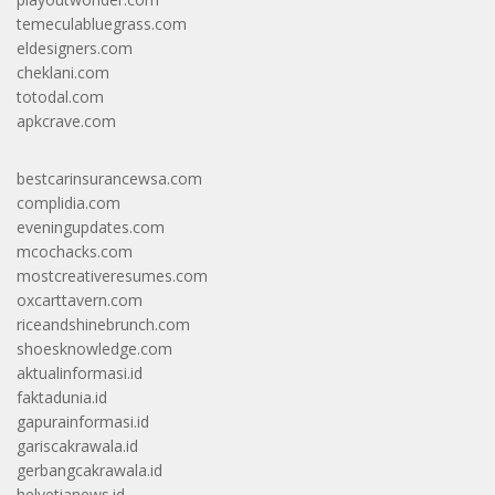
temeculabluegrass.com
eldesigners.com
cheklani.com
totodal.com
apkcrave.com
bestcarinsurancewsa.com
complidia.com
eveningupdates.com
mcochacks.com
mostcreativeresumes.com
oxcarttavern.com
riceandshinebrunch.com
shoesknowledge.com
aktualinformasi.id
faktadunia.id
gapurainformasi.id
gariscakrawala.id
gerbangcakrawala.id
helvetianews.id