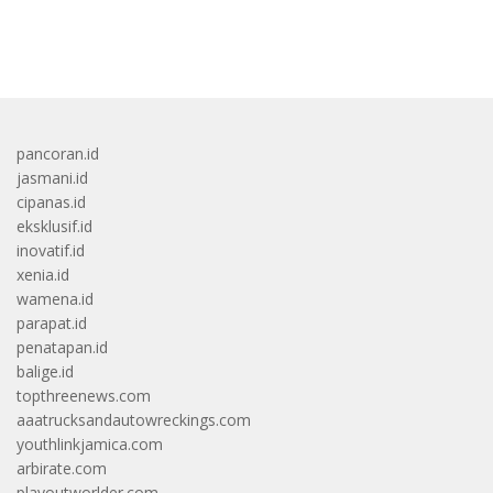
bandar besar starlight princess1000 bagi bonus
pancoran.id
jasmani.id
cipanas.id
eksklusif.id
inovatif.id
xenia.id
wamena.id
parapat.id
penatapan.id
balige.id
topthreenews.com
aaatrucksandautowreckings.com
youthlinkjamica.com
arbirate.com
playoutworlder.com