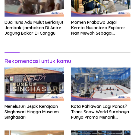
Dua Turis Adu Mulut Berlanjut
Momen Prabowo Jajal
Jambak-jambakan Di Antre
Kereta Nusantara Explorer
Jagung Bakar Di Canggu
Nan Mewah Sebagai
Pertama Kali
Rekomendasi untuk kamu
Menelusuri Jejak Kerajaan
Kota Pahlawan Lagi Panas?
Singhasari Hingga Museum
Trans Snow World Surabaya
Singhasari
Punya Promo Menarik
Perhatian Bikin Adem