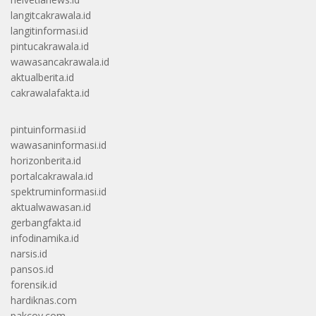
langitcakrawala.id
langitinformasi.id
pintucakrawala.id
wawasancakrawala.id
aktualberita.id
cakrawalafakta.id
pintuinformasi.id
wawasaninformasi.id
horizonberita.id
portalcakrawala.id
spektruminformasi.id
aktualwawasan.id
gerbangfakta.id
infodinamika.id
narsis.id
pansos.id
forensik.id
hardiknas.com
pakcoy.com