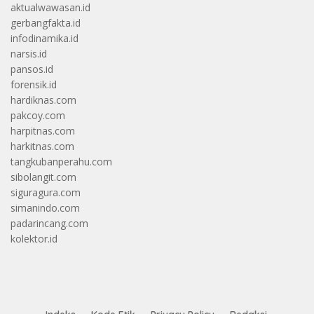
aktualwawasan.id
gerbangfakta.id
infodinamika.id
narsis.id
pansos.id
forensik.id
hardiknas.com
pakcoy.com
harpitnas.com
harkitnas.com
tangkubanperahu.com
sibolangit.com
siguragura.com
simanindo.com
padarincang.com
kolektor.id