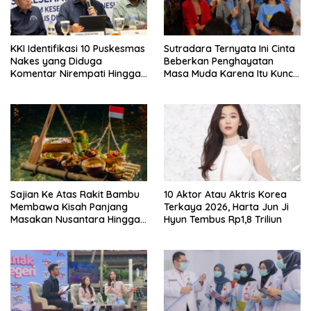
KKI Identifikasi 10 Puskesmas
Sutradara Ternyata Ini Cinta
Nakes yang Diduga
Beberkan Penghayatan
Komentar Nirempati Hingga
Masa Muda Karena Itu Kunci
Pasien BPJS
Garap Adegan Balap
Kendaraan Bermotor Roda
Dua
Sajian Ke Atas Rakit Bambu
10 Aktor Atau Aktris Korea
Membawa Kisah Panjang
Terkaya 2026, Harta Jun Ji
Masakan Nusantara Hingga
Hyun Tembus Rp1,8 Triliun
Tatakan Makan