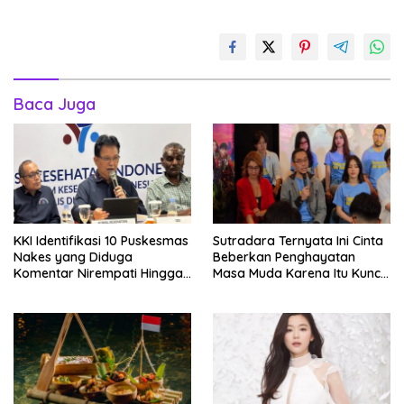
Baca Juga
KKI Identifikasi 10 Puskesmas
Sutradara Ternyata Ini Cinta
Nakes yang Diduga
Beberkan Penghayatan
Komentar Nirempati Hingga
Masa Muda Karena Itu Kunci
Pasien BPJS
Garap Adegan Balap
Kendaraan Bermotor Roda
Dua