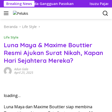
Langsung
 Tak Boleh Ada Gangguan Pasokan
Breaking News
Isuzu Pajang Modif
ke
konten
Beranda
Life Style
Life Style
Luna Maya & Maxime Bouttier
Resmi Ajukan Surat Nikah, Kapan
Hari Sejahtera Mereka?
Adun Gala
April 25, 2025
loading…
Luna Maya dan Maxime Bouttier siap membina