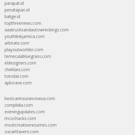
parapat.id
penatapan.id
balige.id
topthreenews.com
aaatrucksandautowreckings.com
youthlinkjamica.com
arbirate.com
playoutworlder.com
temeculabluegrass.com
eldesigners.com
cheklani.com
totodal.com
apkcrave.com
bestcarinsurancewsa.com
complidia.com
eveningupdates.com
mcochacks.com
mostcreativeresumes.com
oxcarttavern.com