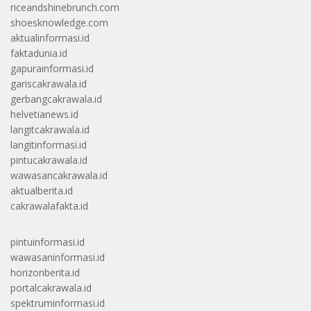
riceandshinebrunch.com
shoesknowledge.com
aktualinformasi.id
faktadunia.id
gapurainformasi.id
gariscakrawala.id
gerbangcakrawala.id
helvetianews.id
langitcakrawala.id
langitinformasi.id
pintucakrawala.id
wawasancakrawala.id
aktualberita.id
cakrawalafakta.id
pintuinformasi.id
wawasaninformasi.id
horizonberita.id
portalcakrawala.id
spektruminformasi.id