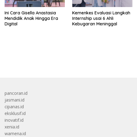
Ini Cara Gisella Anastasia
Kemenkes Evaluasi Langkah
Mendidik Anak Hingga Era
Internship usai 6 Ahli
Digital
Kebugaran Meninggal
bandar besar starlight princess1000 bagi bonus
pancoran.id
jasmani.id
cipanas.id
eksklusif.id
inovatif.id
xenia.id
wamena.id