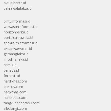
aktualberita.id
cakrawalafakta.id
pintuinformasi.id
wawasaninformasi.id
horizonberita.id
portalcakrawala.id
spektruminformasi.id
aktualwawasan.id
gerbangfakta.id
infodinamika.id
narsis.id
pansos.id
forensik.id
hardiknas.com
pakcoy.com
harpitnas.com
harkitnas.com
tangkubanperahu.com
sibolangit.com