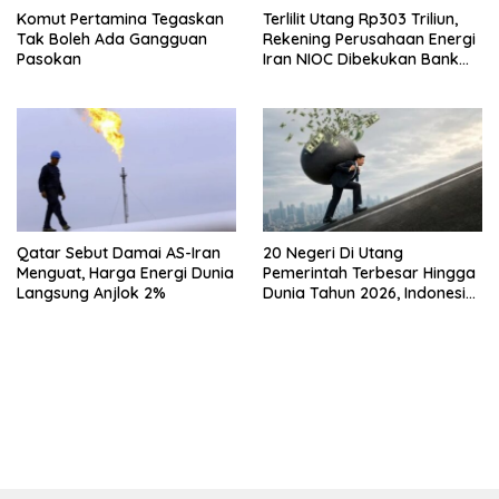
Komut Pertamina Tegaskan
Terlilit Utang Rp303 Triliun,
Tak Boleh Ada Gangguan
Rekening Perusahaan Energi
Pasokan
Iran NIOC Dibekukan Bank
Negeri
Qatar Sebut Damai AS-Iran
20 Negeri Di Utang
Menguat, Harga Energi Dunia
Pemerintah Terbesar Hingga
Langsung Anjlok 2%
Dunia Tahun 2026, Indonesia
Nomor Berapa?
bandar besar starlight princess1000 bagi bonus