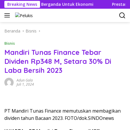
Langsung
iptakan Efek Berganda Untuk Ekonomi
Breaking News
Prestasi dan E
ke
konten
Beranda
Bisnis
Bisnis
Mandiri Tunas Finance Tebar
Dividen Rp348 M, Setara 30% Di
Laba Bersih 2023
Adun Gala
Juli 1, 2024
PT Mandiri Tunas Finance memutuskan membagikan
dividen tahun Bacaan 2023. FOTO/dok.SINDOnews