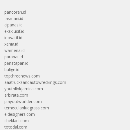
pancoran.id
jasmani.id
cipanas.id
eksklusif.id
inovatif.id
xenia.id
wamena.id
parapat.id
penatapan.id
balige.id
topthreenews.com
aaatrucksandautowreckings.com
youthlinkjamica.com
arbirate.com
playoutworlder.com
temeculabluegrass.com
eldesigners.com
cheklani.com
totodal.com