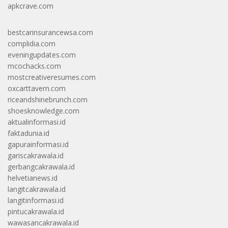
apkcrave.com
bestcarinsurancewsa.com
complidia.com
eveningupdates.com
mcochacks.com
mostcreativeresumes.com
oxcarttavern.com
riceandshinebrunch.com
shoesknowledge.com
aktualinformasi.id
faktadunia.id
gapurainformasi.id
gariscakrawala.id
gerbangcakrawala.id
helvetianews.id
langitcakrawala.id
langitinformasi.id
pintucakrawala.id
wawasancakrawala.id