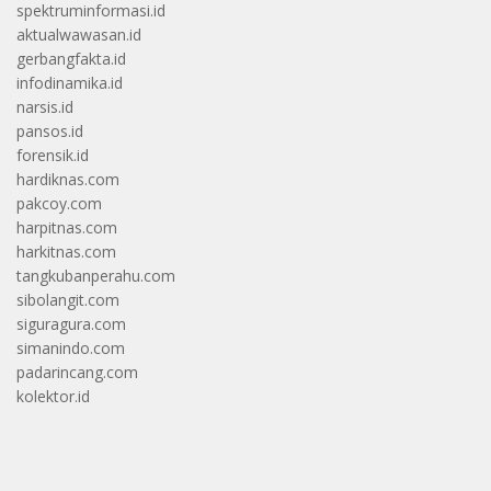
spektruminformasi.id
aktualwawasan.id
gerbangfakta.id
infodinamika.id
narsis.id
pansos.id
forensik.id
hardiknas.com
pakcoy.com
harpitnas.com
harkitnas.com
tangkubanperahu.com
sibolangit.com
siguragura.com
simanindo.com
padarincang.com
kolektor.id