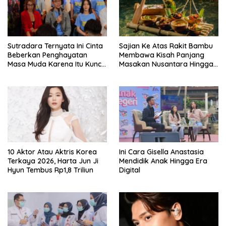
Sutradara Ternyata Ini Cinta
Sajian Ke Atas Rakit Bambu
Beberkan Penghayatan
Membawa Kisah Panjang
Masa Muda Karena Itu Kunci
Masakan Nusantara Hingga
Garap Adegan Balap
Tatakan Makan
Kendaraan Bermotor Roda
Dua
10 Aktor Atau Aktris Korea
Ini Cara Gisella Anastasia
Terkaya 2026, Harta Jun Ji
Mendidik Anak Hingga Era
Hyun Tembus Rp1,8 Triliun
Digital