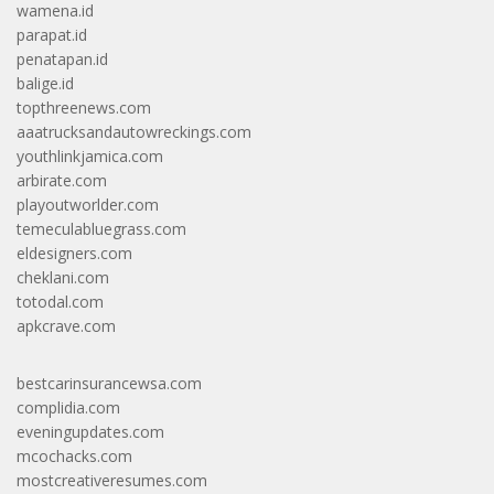
wamena.id
parapat.id
penatapan.id
balige.id
topthreenews.com
aaatrucksandautowreckings.com
youthlinkjamica.com
arbirate.com
playoutworlder.com
temeculabluegrass.com
eldesigners.com
cheklani.com
totodal.com
apkcrave.com
bestcarinsurancewsa.com
complidia.com
eveningupdates.com
mcochacks.com
mostcreativeresumes.com