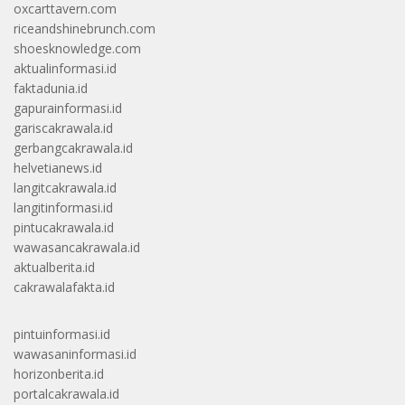
oxcarttavern.com
riceandshinebrunch.com
shoesknowledge.com
aktualinformasi.id
faktadunia.id
gapurainformasi.id
gariscakrawala.id
gerbangcakrawala.id
helvetianews.id
langitcakrawala.id
langitinformasi.id
pintucakrawala.id
wawasancakrawala.id
aktualberita.id
cakrawalafakta.id
pintuinformasi.id
wawasaninformasi.id
horizonberita.id
portalcakrawala.id