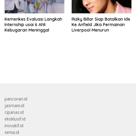
Kemenkes Evaluasi Langkah
Rizky Billar Siap Batalkan Ide
Internship usai 6 Ahli
Ke Anfield Jika Permainan
Kebugaran Meninggal
Liverpool Menurun
bandar besar starlight princess1000 bagi bonus
pancoran.id
jasmani.id
cipanas.id
eksklusif.id
inovatif.id
xenia.id