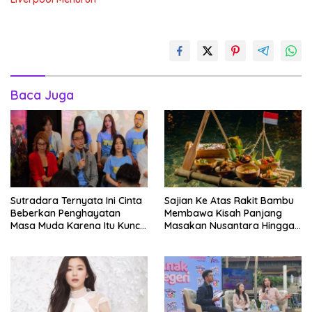
Baca Juga
Sutradara Ternyata Ini Cinta
Sajian Ke Atas Rakit Bambu
Beberkan Penghayatan
Membawa Kisah Panjang
Masa Muda Karena Itu Kunci
Masakan Nusantara Hingga
Garap Adegan Balap
Tatakan Makan
Kendaraan Bermotor Roda
Dua