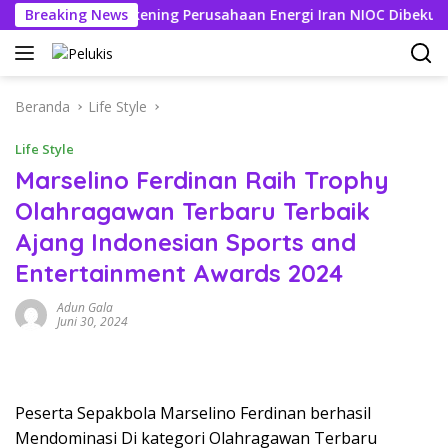
Langsung
303 Triliun, Rekening Perusahaan Energi Iran NIOC Dibekukan Ba
Breaking News
ke
konten
Beranda
Life Style
Life Style
Marselino Ferdinan Raih Trophy
Olahragawan Terbaru Terbaik
Ajang Indonesian Sports and
Entertainment Awards 2024
Adun Gala
Juni 30, 2024
Peserta Sepakbola Marselino Ferdinan berhasil
Mendominasi Di kategori Olahragawan Terbaru