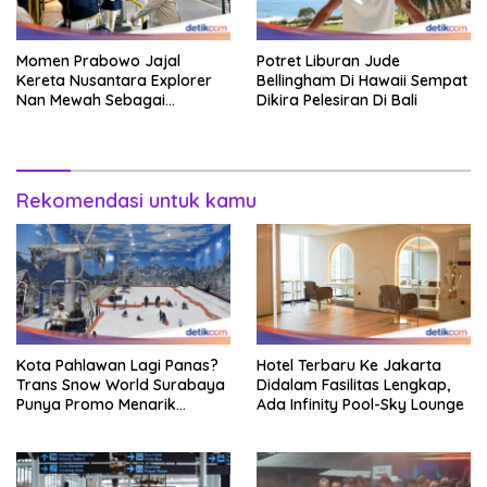
Momen Prabowo Jajal
Potret Liburan Jude
Kereta Nusantara Explorer
Bellingham Di Hawaii Sempat
Nan Mewah Sebagai
Dikira Pelesiran Di Bali
Pertama Kali
Rekomendasi untuk kamu
Kota Pahlawan Lagi Panas?
Hotel Terbaru Ke Jakarta
Trans Snow World Surabaya
Didalam Fasilitas Lengkap,
Punya Promo Menarik
Ada Infinity Pool-Sky Lounge
Perhatian Bikin Adem