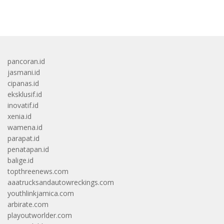
bandar besar starlight princess1000 bagi bonus
pancoran.id
jasmani.id
cipanas.id
eksklusif.id
inovatif.id
xenia.id
wamena.id
parapat.id
penatapan.id
balige.id
topthreenews.com
aaatrucksandautowreckings.com
youthlinkjamica.com
arbirate.com
playoutworlder.com