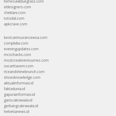
temeculabluegrass.com
eldesigners.com
cheklani.com
totodal.com
apkcrave.com
bestcarinsurancewsa.com
complidia.com
eveningupdates.com
mcochacks.com
mostcreativeresumes.com
oxcarttavern.com
riceandshinebrunch.com
shoesknowledge.com
aktualinformasi.id
faktadunia.id
gapurainformasi.id
gariscakrawala.id
gerbangcakrawala.id
helvetianews.id