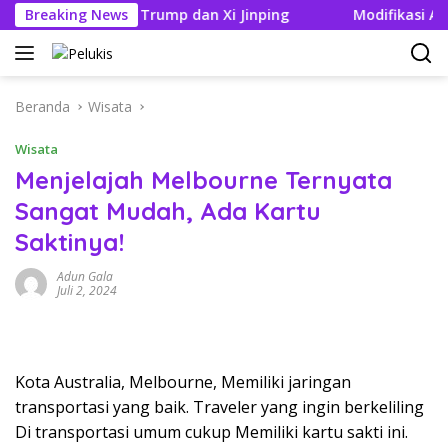
Langsung
ertemuan Trump dan Xi Jinping
Breaking News
Modifikasi Ayla Vintag
ke
konten
Beranda
Wisata
Wisata
Menjelajah Melbourne Ternyata
Sangat Mudah, Ada Kartu
Saktinya!
Adun Gala
Juli 2, 2024
Kota Australia, Melbourne, Memiliki jaringan
transportasi yang baik. Traveler yang ingin berkeliling
Di transportasi umum cukup Memiliki kartu sakti ini.