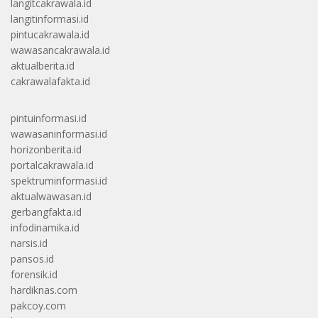
langitcakrawala.id
langitinformasi.id
pintucakrawala.id
wawasancakrawala.id
aktualberita.id
cakrawalafakta.id
pintuinformasi.id
wawasaninformasi.id
horizonberita.id
portalcakrawala.id
spektruminformasi.id
aktualwawasan.id
gerbangfakta.id
infodinamika.id
narsis.id
pansos.id
forensik.id
hardiknas.com
pakcoy.com