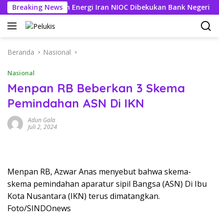
Langsung
ening Perusahaan Energi Iran NIOC Dibekukan Bank Negeri
Breaking News
ke
konten
Beranda
Nasional
Nasional
Menpan RB Beberkan 3 Skema
Pemindahan ASN Di IKN
Adun Gala
Juli 2, 2024
Menpan RB, Azwar Anas menyebut bahwa skema-
skema pemindahan aparatur sipil Bangsa (ASN) Di Ibu
Kota Nusantara (IKN) terus dimatangkan.
Foto/SINDOnews