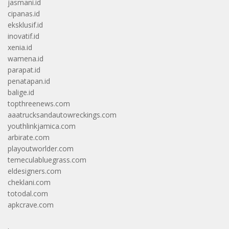
jasmani.id
cipanas.id
eksklusif.id
inovatif.id
xenia.id
wamena.id
parapat.id
penatapan.id
balige.id
topthreenews.com
aaatrucksandautowreckings.com
youthlinkjamica.com
arbirate.com
playoutworlder.com
temeculabluegrass.com
eldesigners.com
cheklani.com
totodal.com
apkcrave.com