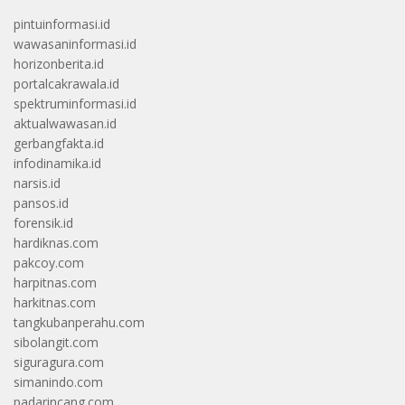
pintuinformasi.id
wawasaninformasi.id
horizonberita.id
portalcakrawala.id
spektruminformasi.id
aktualwawasan.id
gerbangfakta.id
infodinamika.id
narsis.id
pansos.id
forensik.id
hardiknas.com
pakcoy.com
harpitnas.com
harkitnas.com
tangkubanperahu.com
sibolangit.com
siguragura.com
simanindo.com
padarincang.com