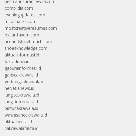
bestcarinsurancewsa.com
complidia.com
eveningupdates.com
mcochacks.com
mostcreativeresumes.com
oxcarttavern.com
riceandshinebrunch.com
shoesknowledge.com
aktualinformasi.id
faktadunia.id
gapurainformasi.id
gariscakrawala.id
gerbangcakrawala.id
helvetianews.id
langitcakrawala.id
langitinformasi.id
pintucakrawala.id
wawasancakrawala.id
aktualberita.id
cakrawalafakta.id