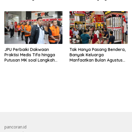
Kembali
JPU Perbaiki Dakwaan
Tak Hanya Pasang Bendera,
Praktisi Medis Tifa hingga
Banyak Keluarga
Putusan MK soal Langkah
Manfaatkan Bulan Agustus
MBG
Untuk Percantik
Tempattinggal
bandar besar starlight princess1000 bagi bonus
pancoran.id