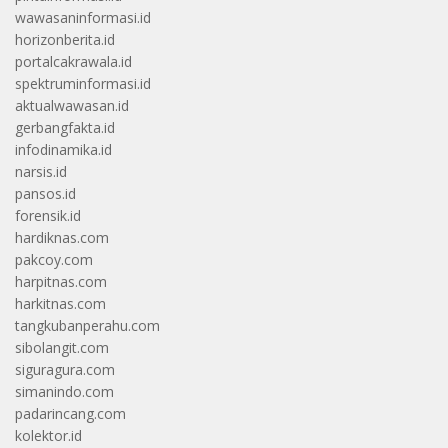
wawasaninformasi.id
horizonberita.id
portalcakrawala.id
spektruminformasi.id
aktualwawasan.id
gerbangfakta.id
infodinamika.id
narsis.id
pansos.id
forensik.id
hardiknas.com
pakcoy.com
harpitnas.com
harkitnas.com
tangkubanperahu.com
sibolangit.com
siguragura.com
simanindo.com
padarincang.com
kolektor.id