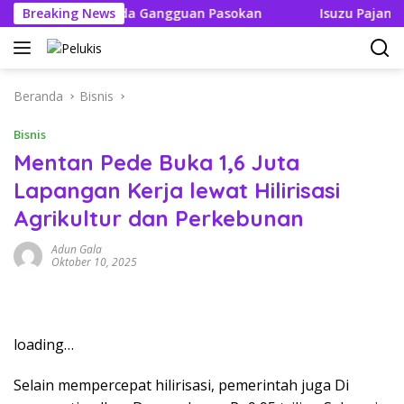
Langsung
Tak Boleh Ada Gangguan Pasokan
Breaking News
Isuzu Pajang Modifi
ke
konten
Beranda
Bisnis
Bisnis
Mentan Pede Buka 1,6 Juta
Lapangan Kerja lewat Hilirisasi
Agrikultur dan Perkebunan
Adun Gala
Oktober 10, 2025
loading…
Selain mempercepat hilirisasi, pemerintah juga Di