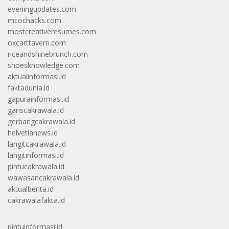
eveningupdates.com
mcochacks.com
mostcreativeresumes.com
oxcarttavern.com
riceandshinebrunch.com
shoesknowledge.com
aktualinformasi.id
faktadunia.id
gapurainformasi.id
gariscakrawala.id
gerbangcakrawala.id
helvetianews.id
langitcakrawala.id
langitinformasi.id
pintucakrawala.id
wawasancakrawala.id
aktualberita.id
cakrawalafakta.id
pintuinformasi.id