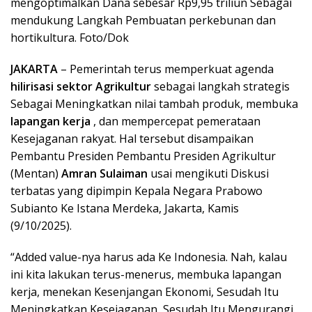
mengoptimalkan Dana sebesar Rp9,95 triliun Sebagai
mendukung Langkah Pembuatan perkebunan dan
hortikultura. Foto/Dok
JAKARTA
– Pemerintah terus memperkuat agenda
hilirisasi sektor Agrikultur
sebagai langkah strategis
Sebagai Meningkatkan nilai tambah produk, membuka
lapangan kerja
, dan mempercepat pemerataan
Kesejaganan rakyat. Hal tersebut disampaikan
Pembantu Presiden Pembantu Presiden Agrikultur
(Mentan)
Amran Sulaiman
usai mengikuti Diskusi
terbatas yang dipimpin Kepala Negara Prabowo
Subianto Ke Istana Merdeka, Jakarta, Kamis
(9/10/2025).
“Added value-nya harus ada Ke Indonesia. Nah, kalau
ini kita lakukan terus-menerus, membuka lapangan
kerja, menekan Kesenjangan Ekonomi, Sesudah Itu
Meningkatkan Kesejaganan, Sesudah Itu Mengurangi