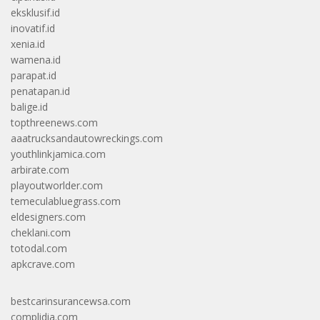
eksklusif.id
inovatif.id
xenia.id
wamena.id
parapat.id
penatapan.id
balige.id
topthreenews.com
aaatrucksandautowreckings.com
youthlinkjamica.com
arbirate.com
playoutworlder.com
temeculabluegrass.com
eldesigners.com
cheklani.com
totodal.com
apkcrave.com
bestcarinsurancewsa.com
complidia.com