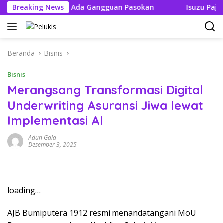
Langsung
an Tak Boleh Ada Gangguan Pasokan
Breaking News
Isuzu Pajang Mod
ke
konten
Beranda
Bisnis
Bisnis
Merangsang Transformasi Digital
Underwriting Asuransi Jiwa lewat
Implementasi AI
Adun Gala
Desember 3, 2025
loading…
AJB Bumiputera 1912 resmi menandatangani MoU