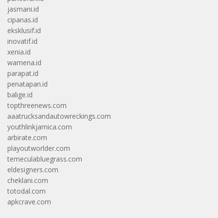
jasmani.id
cipanas.id
eksklusif.id
inovatif.id
xenia.id
wamena.id
parapat.id
penatapan.id
balige.id
topthreenews.com
aaatrucksandautowreckings.com
youthlinkjamica.com
arbirate.com
playoutworlder.com
temeculabluegrass.com
eldesigners.com
cheklani.com
totodal.com
apkcrave.com