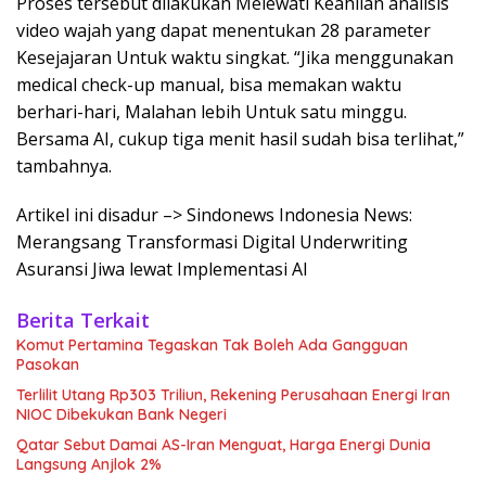
Proses tersebut dilakukan Melewati Keahlian analisis
video wajah yang dapat menentukan 28 parameter
Kesejajaran Untuk waktu singkat. “Jika menggunakan
medical check-up manual, bisa memakan waktu
berhari-hari, Malahan lebih Untuk satu minggu.
Bersama AI, cukup tiga menit hasil sudah bisa terlihat,”
tambahnya.
Artikel ini disadur –> Sindonews Indonesia News:
Merangsang Transformasi Digital Underwriting
Asuransi Jiwa lewat Implementasi AI
Berita Terkait
Komut Pertamina Tegaskan Tak Boleh Ada Gangguan
Pasokan
Terlilit Utang Rp303 Triliun, Rekening Perusahaan Energi Iran
NIOC Dibekukan Bank Negeri
Qatar Sebut Damai AS-Iran Menguat, Harga Energi Dunia
Langsung Anjlok 2%