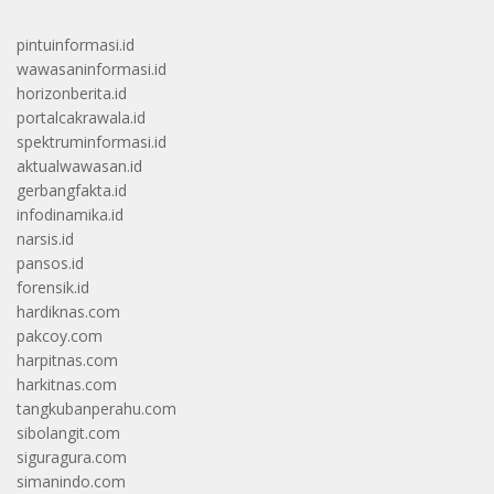
pintuinformasi.id
wawasaninformasi.id
horizonberita.id
portalcakrawala.id
spektruminformasi.id
aktualwawasan.id
gerbangfakta.id
infodinamika.id
narsis.id
pansos.id
forensik.id
hardiknas.com
pakcoy.com
harpitnas.com
harkitnas.com
tangkubanperahu.com
sibolangit.com
siguragura.com
simanindo.com