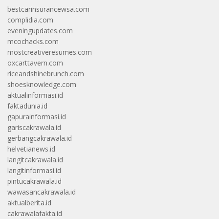
bestcarinsurancewsa.com
complidia.com
eveningupdates.com
mcochacks.com
mostcreativeresumes.com
oxcarttavern.com
riceandshinebrunch.com
shoesknowledge.com
aktualinformasi.id
faktadunia.id
gapurainformasi.id
gariscakrawala.id
gerbangcakrawala.id
helvetianews.id
langitcakrawala.id
langitinformasi.id
pintucakrawala.id
wawasancakrawala.id
aktualberita.id
cakrawalafakta.id