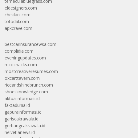
temeculabluegrass.com
eldesigners.com
cheklani.com
totodal.com
apkcrave.com
bestcarinsurancewsa.com
complidia.com
eveningupdates.com
mcochacks.com
mostcreativeresumes.com
oxcarttavern.com
riceandshinebrunch.com
shoesknowledge.com
aktualinformasi.id
faktadunia.id
gapurainformasi.id
gariscakrawala.id
gerbangcakrawala.id
helvetianews.id