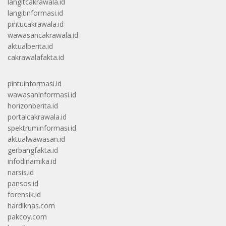
langitcakrawala.id
langitinformasi.id
pintucakrawala.id
wawasancakrawala.id
aktualberita.id
cakrawalafakta.id
pintuinformasi.id
wawasaninformasi.id
horizonberita.id
portalcakrawala.id
spektruminformasi.id
aktualwawasan.id
gerbangfakta.id
infodinamika.id
narsis.id
pansos.id
forensik.id
hardiknas.com
pakcoy.com