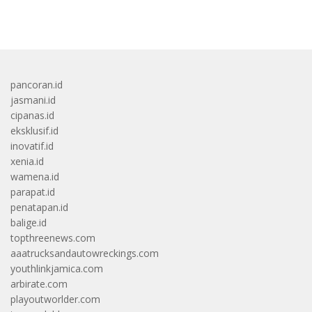
bandar besar starlight princess1000 bagi bonus
pancoran.id
jasmani.id
cipanas.id
eksklusif.id
inovatif.id
xenia.id
wamena.id
parapat.id
penatapan.id
balige.id
topthreenews.com
aaatrucksandautowreckings.com
youthlinkjamica.com
arbirate.com
playoutworlder.com